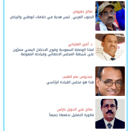
صالح حقروص
الجنوب العربي.. ليس هدية في خلافات أبوظبي والرياض
د. أمين العلياني
لماذا الوصاية السعودية وقوى الاحتلال اليمني مصرّون
على شيطنة المجلس الانتقالي وقيادته المفوضة
وحواضنه الشعبية؟
عيدروس نصر النقيب
هذا هو مجلس القيادة الرئاسي
صالح علي الدويل باراس
فاتورة التضليل ندفعها جميعاً