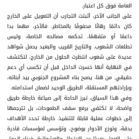
العامة فوق كل اعتبار.
على الجانب الآخر، أثبتت التجارب أن التعويل على الخارج
كان دائمًا رهانًا محفوفًا بالمخاطر. فالآخر، مهما بدا
داعمًا أو متفهمًا، تحكمه مصالحه الخاصة، وليس
تطلعات الشعوب. والتاريخ القريب والبعيد يحمل شواهد
عديدة على شعوب انتظرت الحلول من الخارج، لتكتشف
في النهاية أنها خسرت الداخل قبل أن تكسب أي دعم
حقيقي. من هنا، يصبح بناء المشروع الجنوبي بيد أبنائه،
وبإرادتهم المستقلة، الطريق الوحيد لضمان استدامته.
وفي هذا السياق، تبرز الحاجة إلى صياغة خارطة طريق
واضحة، لا تكتفي برفع سقف الطموحات، بل تترجمها
إلى خطوات عملية قابلة للتنفيذ. خارطة تحدد الأهداف
بدقة، وتوزع الأدوار بوضوح، وتؤسس لمؤسسات قادرة
على العمل بعيدًا عن الارتجال والعشوائية. فبناء الدول