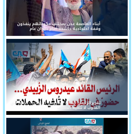
أبناء العاصمة عدن بمختلف مكوناتهم ينفذون
وقفة احتجاجية حاشدة أمام ديوان عام
تقريرالرئيس القائد عيدروس الزُبيدي... حضورٌ في
القلوب لا تُلغيه الحملات