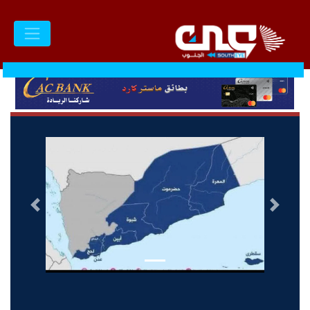
السابق
التالى