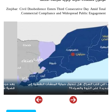
Zinjibar: Civil Disobedience Enters Third Consecutive Day Amid Total
Commercial Compliance and Widespread Public Engagement.
بعد حرب الممرات وتمدد الإرهاب.. هل يقترب العالم من إعادة قراءة
عند
قضية شعب الجنوب؟
الس