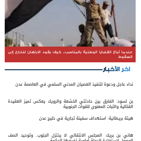
عندما تُباع القضايا الوطنية بالمناصب... كيف يقود الارتهان للخارج إلى
السقوط
اخر الأخبار
نداء عاجل ودعوة لتنفيذ العصيان المدني السلمي في العاصمة عدن
بن لسود: الفارق بين حادثتي الخشعة والرويك يعكس تميز العقيدة
القتالية والثبات المعنوي للقوات الجنوبية
هيئة بريطانية: استهداف سفينة تجارية في خليج عدن
هاني بن بريك: المجلس الانتقالي لا يختزل الجنوب.. وتوحيد الصف
للوصول لاستعادة الدولة أولوية تفرضها الحكمة