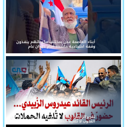
أبناء العاصمة عدن بمختلف مكوناتهم ينفذون
وقفة احتجاجية حاشدة أمام ديوان عام
تقريرالرئيس القائد عيدروس الزُبيدي... حضورٌ في
القلوب لا تُلغيه الحملات