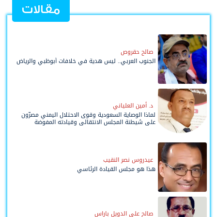
مقالات
صالح حقروص
الجنوب العربي.. ليس هدية في خلافات أبوظبي والرياض
د. أمين العلياني
لماذا الوصاية السعودية وقوى الاحتلال اليمني مصرّون
على شيطنة المجلس الانتقالي وقيادته المفوضة
وحواضنه الشعبية؟
عيدروس نصر النقيب
هذا هو مجلس القيادة الرئاسي
صالح علي الدويل باراس