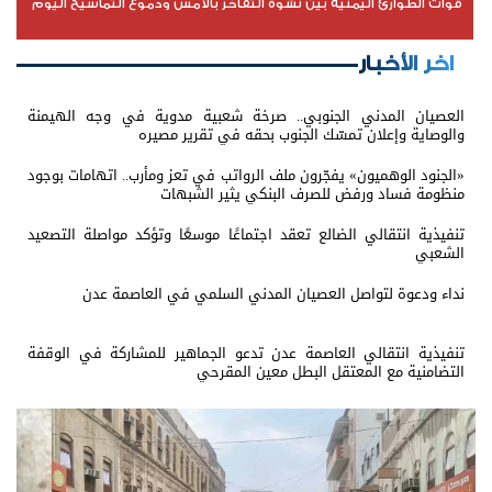
قوات الطوارئ اليمنية بين نشوة التفاخر بالأمس ودموع التماسيح اليوم
اخر الأخبار
العصيان المدني الجنوبي.. صرخة شعبية مدوية في وجه الهيمنة
والوصاية وإعلان تمسّك الجنوب بحقه في تقرير مصيره
«الجنود الوهميون» يفجّرون ملف الرواتب في تعز ومأرب.. اتهامات بوجود
منظومة فساد ورفض للصرف البنكي يثير الشبهات
تنفيذية انتقالي الضالع تعقد اجتماعًا موسعًا وتؤكد مواصلة التصعيد
الشعبي
نداء ودعوة لتواصل العصيان المدني السلمي في العاصمة عدن
تنفيذية انتقالي العاصمة عدن تدعو الجماهير للمشاركة في الوقفة
التضامنية مع المعتقل البطل معين المقرحي