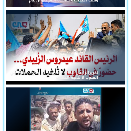
وقفة احتجاجية حاشدة أمام ديوان عام
تقريرالرئيس القائد عيدروس الزُبيدي... حضورٌ في
القلوب لا تُلغيه الحملات