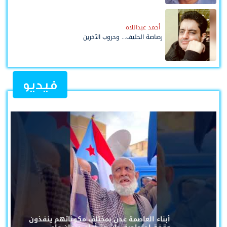
أحمد عبداللاه
رصاصة الحليف... وحروب الآخرين
فيديو
أبناء العاصمة عدن بمختلف مكوناتهم ينفذون