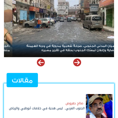
جنود الوهميون» يفجّرون ملف الرواتب في تعز ومأرب.. اتهامات بوجود
الغاز الم
ومة فساد ورفض للصرف البنكي يثير الشبهات
والمحافظ
مقالات
صالح حقروص
الجنوب العربي.. ليس هدية في خلافات أبوظبي والرياض