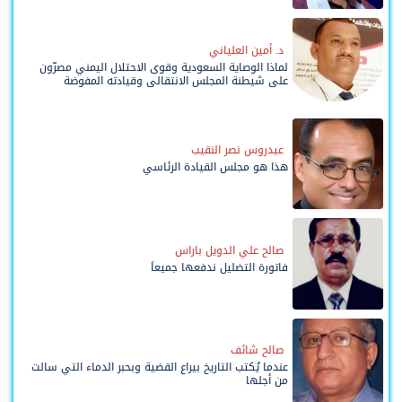
د. أمين العلياني
لماذا الوصاية السعودية وقوى الاحتلال اليمني مصرّون
على شيطنة المجلس الانتقالي وقيادته المفوضة
وحواضنه الشعبية؟
عيدروس نصر النقيب
هذا هو مجلس القيادة الرئاسي
صالح علي الدويل باراس
فاتورة التضليل ندفعها جميعاً
صالح شائف
عندما يُكتب التاريخ بيراع القضية وبحبر الدماء التي سالت
من أجلها