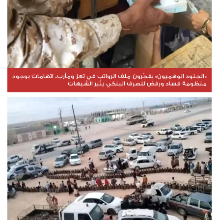
«الجنود الوهميون» يفجّرون ملف الرواتب في تعز ومأرب.. اتهامات بوجود
منظومة فساد ورفض للصرف البنكي يثير الشبهات