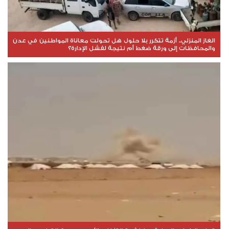
الغاز المنزلي.. أزمة تتكرر بلا حلول هل تحولت معاناة المواطنين في عدن
والمحافظات إلى ورقة ضغط أم نتيجة لفشل الإدارة؟