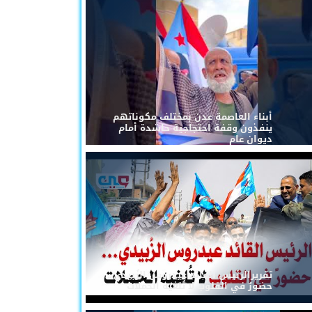
أبناء العاصمة عدن بمختلف مكوناتهم
ينفذون وقفة احتجاجية حاشدة أمام
ديوان عام
تقريرالرئيس القائد عيدروس الزُبيدي...
حضورٌ في القلوب لا تُلغيه الحملات