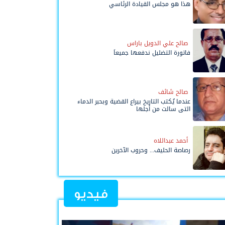
هذا هو مجلس القيادة الرئاسي
صالح علي الدويل باراس
فاتورة التضليل ندفعها جميعاً
صالح شائف
عندما يُكتب التاريخ بيراع القضية وبحبر الدماء
التي سالت من أجلها
أحمد عبداللاه
رصاصة الحليف... وحروب الآخرين
فيديو