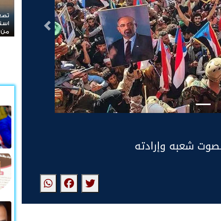
تصعيد خطير في المحافضات الشرقية الحوثيون 
استهداف مواقع عسكرية في حضرموت ومأرب الي
التالى
من الصواريخ والطائرات المسيّرة
صوت شعبه وإرادته