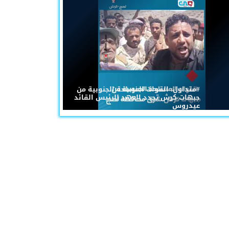
#متداول: القوات المسلحة الجنوبية من
جبهات كرش تجدد العهد للرئيس القائد
عيدروس