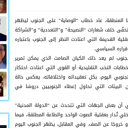
المنطقة، عاد خطاب “الوصاية” على الجنوب ليظهر
تتخفّى خلف شعارات “النصيحة” و”التعددية” و”الشراكة
ية القديمة التي اعتادت النظر إلى الجنوب باعتباره
قراره السياسي.
لجنوب لم يعد ذلك الكيان الصامت الذي يمكن تمرير
طابات النخب التقليدية أو القوى التي اعتادت احتكار
جنوبي اليوم، بكل تعقيداته واختلافاته، يعكس حالة
 البيئات التي تحاول إعطاء الجنوبيين دروسًا في
ي أن بعض الجهات التي تتحدث عن “الدولة المدنية”
لي تُدار بعقلية الصوت الواحد والطاعة المطلقة، فيما
أو خروجًا عن الصف. وفي المقابل، يظهر الجنوب اليوم