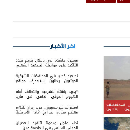
اخر الأخبار
مسيرة حاشدة في باعلال بتريم تجدد
التأكيد على مواصلة التصعيد الشعبي
السلمي
تصعيد خطير في المحافضات الشرقية
الحوثيون يعلنون استهداف مواقع
عسكرية في حضرموت ومأرب اليمنية
بوابل من الصواريخ والطائرات المسيّرة
*ردود باهتة للشرعية والتحالف أمام
الهجوم الحوثي الدامي في مأرب
وحضرموت*
 المحافضات
استنزاف غير مسبوق.. حرب إيران تلتهم
يون يعلنون
معظم مخزون صواريخ "ثاد" الأمريكية
 عسكرية في
وتدق ناقوس الخطر داخل البنتاغون
يمنية بوابل
نداء عاجل ودعوة لتنفيذ العصيان
رات المسيّرة
المدني السلمي في العاصمة عدن