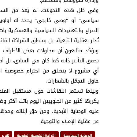
وإدارة شؤونهم بأنفسهم.
وفي ظل هذه التحولات، لم يعد من السهل
سياسي” أو “وصي خارجي” يحدد له أولويا
الصراع والتعقيدات السياسية والعسكرية بات
تُدار بعقلية التبعية، بل بمنطق الشراكة القائ
ويؤكد متابعون أن محاولات بعض الأطراف ال
تحقق التأثير ذاته كما كان في السابق، بل أ
أي مشروع لا ينطلق من احترام خصوصية ا
حاول التجمّل بالشعارات.
وبينما تستمر النقاشات حول مستقبل المنطقة
يكررها كثير من الجنوبيين اليوم باتت أكثر 
عليه الوصاية الأبدية، ومن حق أبنائه وحد
عن عقلية الإملاء والتوجية.
الوصاية السياسية
الإرادة الشعبية الجنوبية
تقرير 