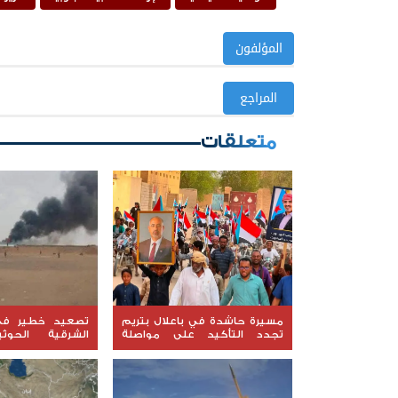
المؤلفون
المراجع
متعلقات
مسيرة حاشدة في باعلال بتريم
تصعيد خطير في
تجدد التأكيد على مواصلة
الشرقية الحوث
التصعيد الشعبي السلمي
استهداف مواقع
حضرموت ومأرب ال
من الصواريخ والطائ