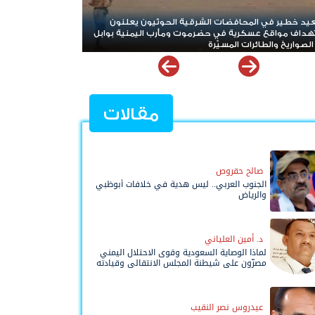
يعلنون
استنزاف غير مسبوق.. حرب إيران تلتهم معظم مخزون
منية بوابل
صواريخ "ثاد" الأمريكية وتدق ناقوس الخطر داخل البنتاغون
مقالات
صالح حقروص
الجنوب العربي.. ليس هدية في خلافات أبوظبي
والرياض
د. أمين العلياني
لماذا الوصاية السعودية وقوى الاحتلال اليمني
مصرّون على شيطنة المجلس الانتقالي وقيادته
المفوضة وحواضنه الشعبية؟
عيدروس نصر النقيب