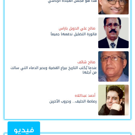
هذا هو مجلس القيادة الرئاسي
صالح علي الدويل باراس
فاتورة التضليل ندفعها جميعاً
صالح شائف
عندما يُكتب التاريخ بيراع القضية وبحبر الدماء التي سالت
من أجلها
أحمد عبداللاه
رصاصة الحليف... وحروب الآخرين
فيديو