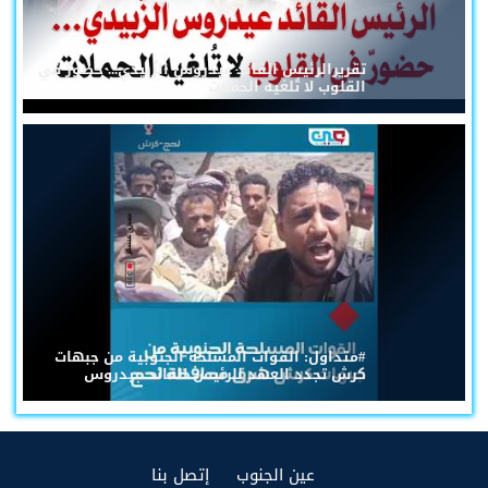
تقريرالرئيس القائد عيدروس الزُبيدي... حضورٌ في
القلوب لا تُلغيه الحملات
#متداول: القوات المسلحة الجنوبية من جبهات
كرش تجدد العهد للرئيس القائد عيدروس
(current)
(current)
عين الجنوب
إتصل بنا