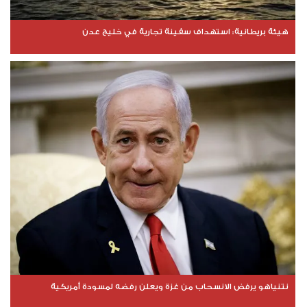
هيئة بريطانية: استهداف سفينة تجارية في خليج عدن
نتنياهو يرفض الانسحاب من غزة ويعلن رفضه لمسودة أمريكية