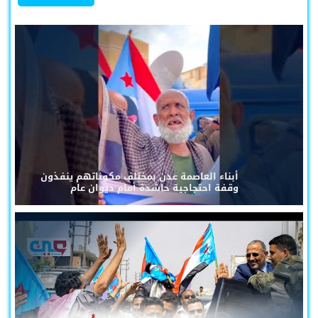
أبناء العاصمة عدن بمختلف مكوناتهم ينفذون
وقفة احتجاجية حاشدة أمام ديوان عام