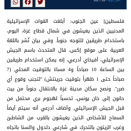
أخبار دولية
- منذ 2 سنة
فلسطين|| عين الجنوب: أبلغت القوات الإسرائيلية
المدنيين الذين يعيشون في شمال قطاع غزة، اليوم،
باستخدام طريقين للتوجه جنوباً. وفي بيان نُشر باللغة
العربية على موقع إكس، قال المتحدث باسم الجيش
الإسرائيلي، أفيخاي أدرعي، إنه يمكن استخدام طريقين
بين الساعة 10 صباحاً و4 مساءً بالتوقيت المحلي (7
صباحاً حتى 1 ظهراً بتوقيت جرينتش) "لتجنب وقوع أي
ضرر". ونصح سكان مدينة غزة بالانتقال جنوباً من بيت
حانون إلى خان يونس، تحسباً لهجوم بري محتمل من
قبل الجيش الإسرائيلي. وأضاف أدرعي أنه سيتم أيضاً
السماح للأشخاص الذين يعيشون بالقرب من الشاطئ
وغرب الزيتون بالتحرك في شارعي دلدول والسنا باتجاه