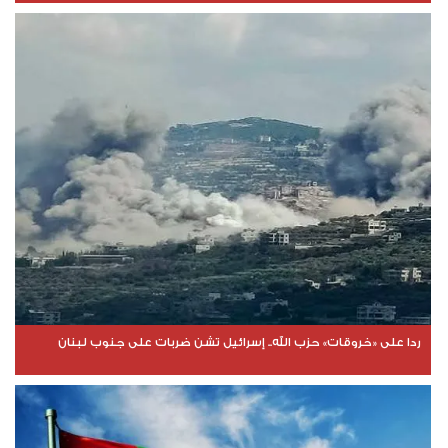
ردا على «خروقات» حزب الله.. إسرائيل تشن ضربات على جنوب لبنان