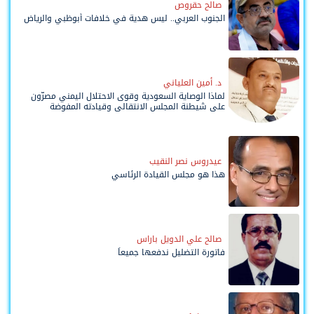
صالح حقروص
الجنوب العربي.. ليس هدية في خلافات أبوظبي والرياض
د. أمين العلياني
لماذا الوصاية السعودية وقوى الاحتلال اليمني مصرّون
على شيطنة المجلس الانتقالي وقيادته المفوضة
وحواضنه الشعبية؟
عيدروس نصر النقيب
هذا هو مجلس القيادة الرئاسي
صالح علي الدويل باراس
فاتورة التضليل ندفعها جميعاً