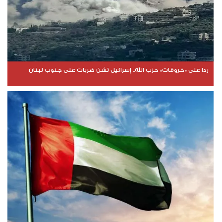
ردا على «خروقات» حزب الله.. إسرائيل تشن ضربات على جنوب لبنان