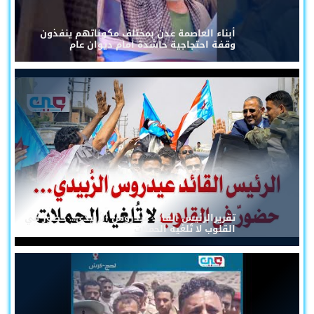
أبناء العاصمة عدن بمختلف مكوناتهم ينفذون
وقفة احتجاجية حاشدة أمام ديوان عام
تقريرالرئيس القائد عيدروس الزُبيدي... حضورٌ في
القلوب لا تُلغيه الحملات