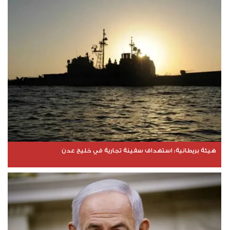
هيئة بريطانية: استهداف سفينة تجارية في خليج عدن