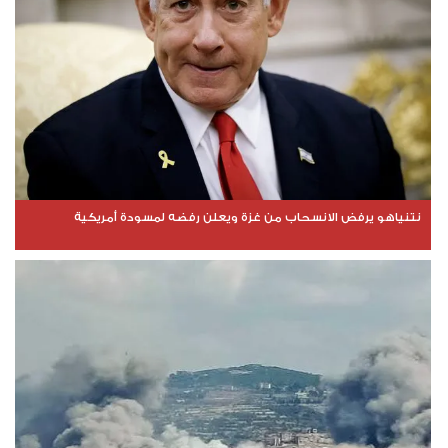
نتنياهو يرفض الانسحاب من غزة ويعلن رفضه لمسودة أمريكية