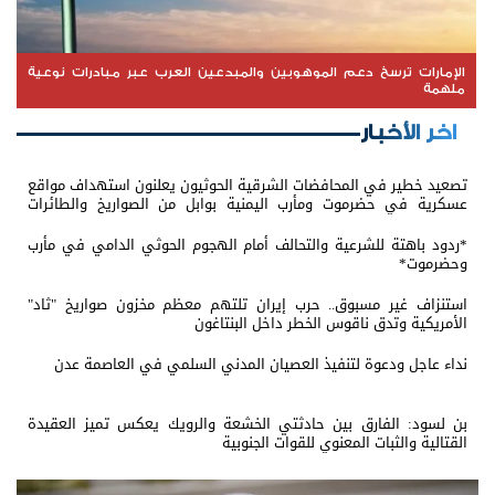
الإمارات ترسخ دعم الموهوبين والمبدعين العرب عبر مبادرات نوعية
ملهمة
اخر الأخبار
تصعيد خطير في المحافضات الشرقية الحوثيون يعلنون استهداف مواقع
عسكرية في حضرموت ومأرب اليمنية بوابل من الصواريخ والطائرات
المسيّرة
*ردود باهتة للشرعية والتحالف أمام الهجوم الحوثي الدامي في مأرب
وحضرموت*
استنزاف غير مسبوق.. حرب إيران تلتهم معظم مخزون صواريخ "ثاد"
الأمريكية وتدق ناقوس الخطر داخل البنتاغون
نداء عاجل ودعوة لتنفيذ العصيان المدني السلمي في العاصمة عدن
بن لسود: الفارق بين حادثتي الخشعة والرويك يعكس تميز العقيدة
القتالية والثبات المعنوي للقوات الجنوبية