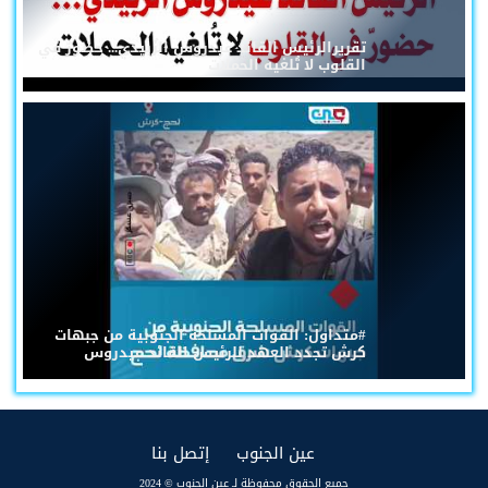
تقريرالرئيس القائد عيدروس الزُبيدي... حضورٌ في
القلوب لا تُلغيه الحملات
#متداول: القوات المسلحة الجنوبية من جبهات
كرش تجدد العهد للرئيس القائد عيدروس
(current)
(current)
عين الجنوب
إتصل بنا
جميع الحقوق محفوظة لـ عين الجنوب © 2024