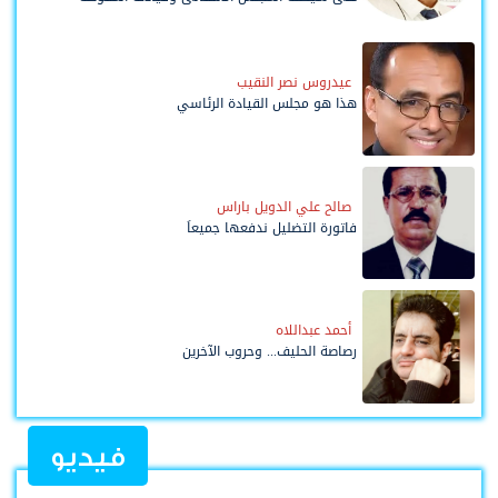
وحواضنه الشعبية؟
عيدروس نصر النقيب
هذا هو مجلس القيادة الرئاسي
صالح علي الدويل باراس
فاتورة التضليل ندفعها جميعاً
أحمد عبداللاه
رصاصة الحليف... وحروب الآخرين
فيديو