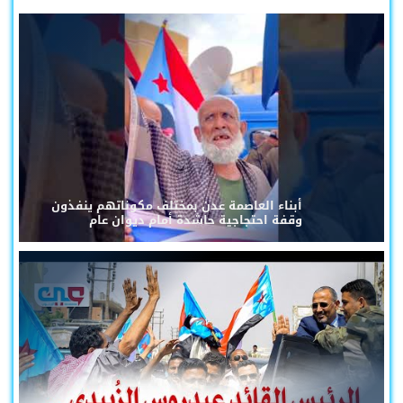
أبناء العاصمة عدن بمختلف مكوناتهم ينفذون
وقفة احتجاجية حاشدة أمام ديوان عام