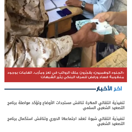
«الجنود الوهميون» يفجّرون ملف الرواتب في تعز ومأرب.. اتهامات بوجود
منظومة فساد ورفض للصرف البنكي يثير الشبهات
اخر الأخبار
تنفيذية انتقالي المهرة تناقش مستجدات الأوضاع وتؤكد مواصلة برنامج
التصعيد الشعبي السلمي
تنفيذية انتقالي شبوة تعقد اجتماعها الدوري وتناقش استكمال برنامج
التصعيد الشعبي