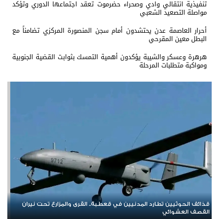
تنفيذية انتقالي وادي وصحراء حضرموت تعقد اجتماعها الدوري وتؤكد
مواصلة التصعيد الشعبي
أحرار العاصمة عدن يحتشدون أمام سجن المنصورة المركزي تضامناً مع
البطل معين المقرحي
هرهرة وعسكر والشيبة يؤكدون أهمية التمسك بثوابت القضية الجنوبية
ومواكبة متطلبات المرحلة
العصيان المدني الجنوبي.. صرخة شعبية مدوية في وجه الهيمنة
والوصاية وإعلان تمسّك الجنوب بحقه في تقرير مصيره