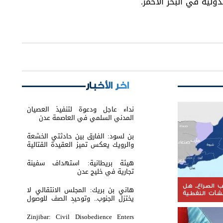
لية في البحر الأحمر.
اخر الأخبار
نداء عاجل ودعوة لتنفيذ العصيان
المدني السلمي في العاصمة عدن
بن لسود: الفارق بين حادثتي الخشعة
والرويك يعكس تميز العقيدة القتالية
والثبات المعنوي للقوات الجنوبية
هيئة بريطانية: استهداف سفينة
تجارية في خليج عدن
الصراع.. هل
هاني بن بريك: المجلس الانتقالي لا
نشآت النفطية
يختزل الجنوب.. وتوحيد الصف للوصول
 على الثروة
لاستعادة الدولة أولوية تفرضها
الحكمة
Zinjibar: Civil Disobedience Enters