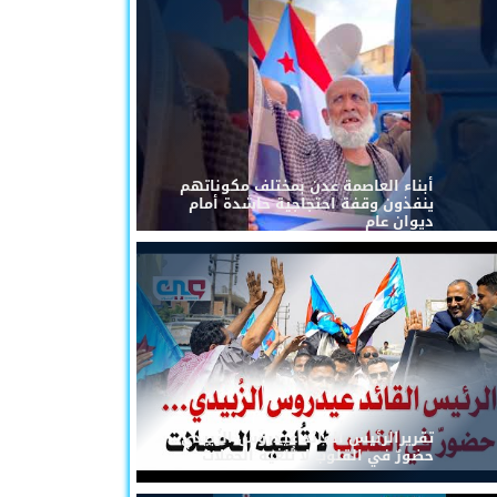
أبناء العاصمة عدن بمختلف مكوناتهم
ينفذون وقفة احتجاجية حاشدة أمام
ديوان عام
تقريرالرئيس القائد عيدروس الزُبيدي...
حضورٌ في القلوب لا تُلغيه الحملات