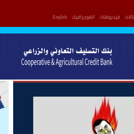
لات
فيديوهات
انفوجرافيك
English