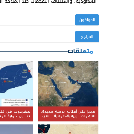
السعودية، واستئناف الهجمات ضد الملاحة الدو
المؤلفون
المراجع
متعلقات
هرمز على أعتاب مرحلة جديدة..
حضرموت في قلب 
تفاهمات إيرانية–عُمانية تعيد
تتحول حماية الم
رسم خريطة الملاحة في المضيق
إلى معركة جديدة
والسيادة؟