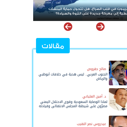
حرب الممرات وتمدد الإرهاب.. هل يقترب العالم من إعادة
ءة قضية شعب الجنوب؟
مقالات
صالح حقروص
الجنوب العربي.. ليس هدية في خلافات أبوظبي
والرياض
د. أمين العلياني
لماذا الوصاية السعودية وقوى الاحتلال اليمني
مصرّون على شيطنة المجلس الانتقالي وقيادته
المفوضة وحواضنه الشعبية؟
عيدروس نصر النقيب