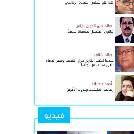
هذا هو مجلس القيادة الرئاسي
صالح علي الدويل باراس
فاتورة التضليل ندفعها جميعاً
صالح شائف
عندما يُكتب التاريخ بيراع القضية وبحبر الدماء
التي سالت من أجلها
أحمد عبداللاه
رصاصة الحليف... وحروب الآخرين
فيديو