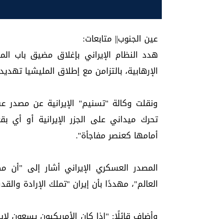
عين الجنوب|| متابعات:
هدد النظام الإيراني بإغلاق مضيق باب الم
الإرهابية، بالتزامن مع إطلاق المليشيا تهدي
ونقلت وكالة "تسنيم" الإيرانية عن مصدر ع
تحرك ميداني على الجزر الإيرانية أو أي ب
أمامها كعنصر مفاجأة".
المصدر العسكري الإيراني أشار إلى "أن م
العالم"، مهددًا بأن إيران "تملك الإرادة وا
وأضاف قائلًا: "إذا كان الأمريكيون يسعون لإ