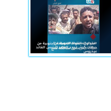
#متداول: القوات المسلحة الجنوبية من
جبهات كرش تجدد العهد للرئيس القائد
عيدروس