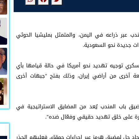
ندب عبر ذراعه في اليمن، والمتمثل بمليشيا الحوثي
دات جديدة نحو السعودية.
سكري توجيه تهديد نحو أمريكا في حالة قيامها بأي
قعة أخرى من أراضي إيران، وذلك بفتح "جبهات أخرى
ضيق باب المندب يُعد من المضايق الاستراتيجية في
لقدرة على خلق تهديد حقيقي وفعّال ضده".
يجاد حل لمضيق هرمز عبر إجراءات حمقاء، فعليهم الحذر