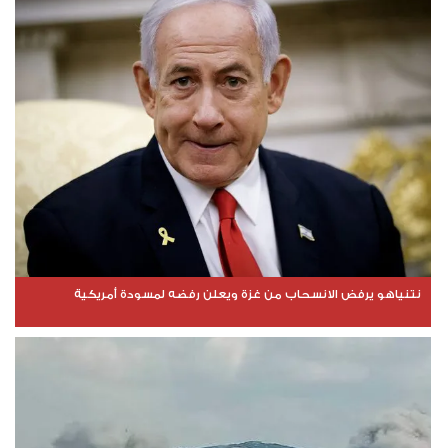
نتنياهو يرفض الانسحاب من غزة ويعلن رفضه لمسودة أمريكية