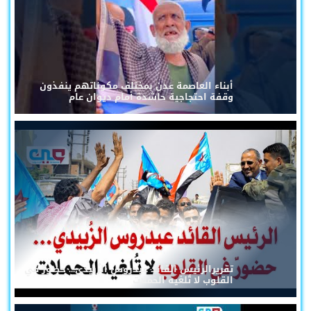
أبناء العاصمة عدن بمختلف مكوناتهم ينفذون
وقفة احتجاجية حاشدة أمام ديوان عام
تقريرالرئيس القائد عيدروس الزُبيدي... حضورٌ في
القلوب لا تُلغيه الحملات