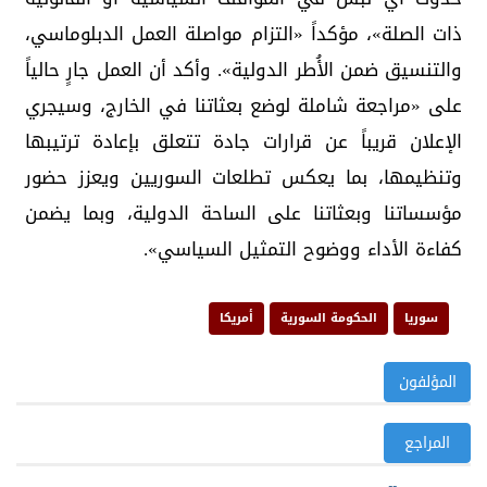
ذات الصلة»، مؤكداً «التزام مواصلة العمل الدبلوماسي،
والتنسيق ضمن الأُطر الدولية». وأكد أن العمل جارٍ حالياً
على «مراجعة شاملة لوضع بعثاتنا في الخارج، وسيجري
الإعلان قريباً عن قرارات جادة تتعلق بإعادة ترتيبها
وتنظيمها، بما يعكس تطلعات السوريين ويعزز حضور
مؤسساتنا وبعثاتنا على الساحة الدولية، وبما يضمن
كفاءة الأداء ووضوح التمثيل السياسي».
سوريا
الحكومة السورية
أمريكا
المؤلفون
المراجع