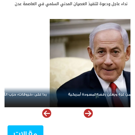
نداء عاجل ودعوة لتنفيذ العصيان المدني السلمي في العاصمة عدن
نان
الإمارات ترسخ دعم الموهوبين والمبدعين العرب عبر مبادرات نوعية
ملهمة
مقالات