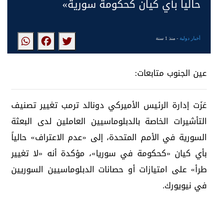
حالياً بأي كيان كحكومة سورية»
أخبار دولية
- منذ 1 سنة
عين الجنوب متابعات:
عَزَت إدارة الرئيس الأميركي دونالد ترمب تغيير تصنيف
التأشيرات الخاصة بالدبلوماسيين العاملين لدى البعثة
السورية في الأمم المتحدة، إلى «عدم الاعتراف» حالياً
بأي كيان «كحكومة في سوريا»، مؤكدة أنه «لا تغيير
طرأ» على امتيازات أو حصانات الدبلوماسيين السوريين
في نيويورك.