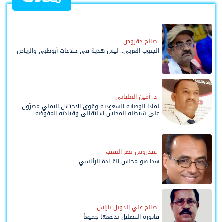
صالح حقروص
الجنوب العربي.. ليس هدية في خلافات أبوظبي والرياض
د. أمين العلياني
لماذا الوصاية السعودية وقوى الاحتلال اليمني مصرّون
على شيطنة المجلس الانتقالي وقيادته المفوضة
وحواضنه الشعبية؟
عيدروس نصر النقيب
هذا هو مجلس القيادة الرئاسي
صالح علي الدويل باراس
فاتورة التضليل ندفعها جميعاً