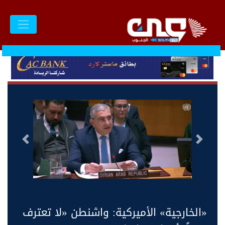
السابق
التالى
«الخارجية» الأميركية: واشنطن «لا تعترف