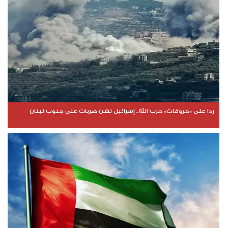
ردا على «خروقات» حزب الله.. إسرائيل تشن ضربات على جنوب لبنان