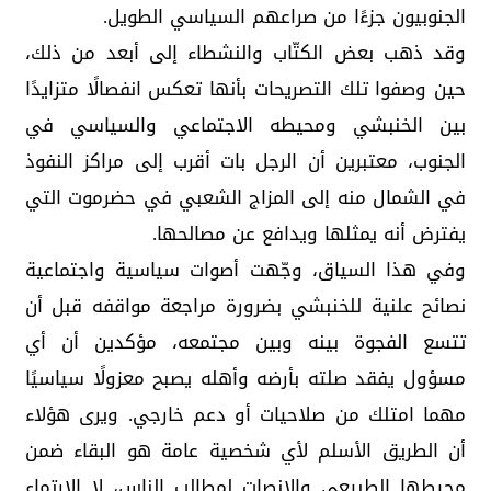
الجنوبيون جزءًا من صراعهم السياسي الطويل.
وقد ذهب بعض الكتّاب والنشطاء إلى أبعد من ذلك،
حين وصفوا تلك التصريحات بأنها تعكس انفصالًا متزايدًا
بين الخنبشي ومحيطه الاجتماعي والسياسي في
الجنوب، معتبرين أن الرجل بات أقرب إلى مراكز النفوذ
في الشمال منه إلى المزاج الشعبي في حضرموت التي
يفترض أنه يمثلها ويدافع عن مصالحها.
وفي هذا السياق، وجّهت أصوات سياسية واجتماعية
نصائح علنية للخنبشي بضرورة مراجعة مواقفه قبل أن
تتسع الفجوة بينه وبين مجتمعه، مؤكدين أن أي
مسؤول يفقد صلته بأرضه وأهله يصبح معزولًا سياسيًا
مهما امتلك من صلاحيات أو دعم خارجي. ويرى هؤلاء
أن الطريق الأسلم لأي شخصية عامة هو البقاء ضمن
محيطها الطبيعي والإنصات لمطالب الناس، لا الارتماء