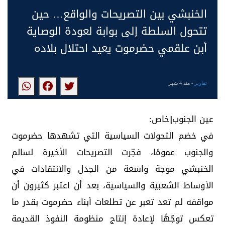
الخنبشي بين التصريحات والواقع… حين
تتحول السلطة إلى بوابة لعودة الوصاية
أبن علقمي حضرموت يعيد احتلال بلاده
تقارير
- منذ 4 شهر
عين الجنوب||خاص:
في خضم التحولات السياسية التي تشهدها حضرموت
والجنوب عمومًا، فجّرت التصريحات الأخيرة لسالم
الخنبشي موجة واسعة من الجدل والانتقادات في
الأوساط الشعبية والسياسية، بعد أن اعتبر كثيرون أن
مواقفه لم تعد تعبر عن تطلعات أبناء حضرموت بقدر ما
تعكس توجّهًا لإعادة إنتاج منظومة النفوذ القديمة