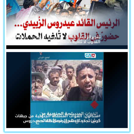
تقريرالرئيس القائد عيدروس الزُبيدي... حضورٌ في
القلوب لا تُلغيه الحملات
#متداول: القوات المسلحة الجنوبية من جبهات
كرش تجدد العهد للرئيس القائد عيدروس