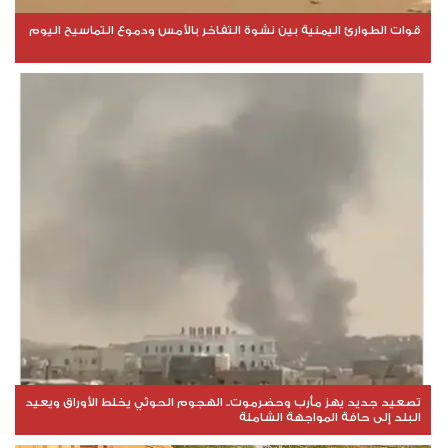
قوات الطوارئ اليمنية بين نشوة التفاخر بالأمس ودموع التماسيح اليوم
تصعيد جديد يهز مأرب وحضرموت.. الهجوم الحوثي يخلط الأوراق ويعيد
البلد إلى حافة المواجهة الشاملة