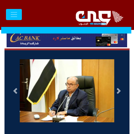
السابق
التالى