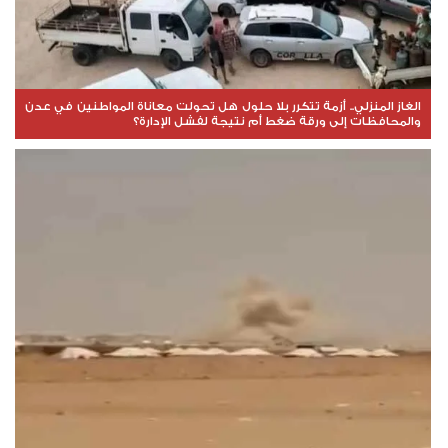
الغاز المنزلي.. أزمة تتكرر بلا حلول هل تحولت معاناة المواطنين في عدن
والمحافظات إلى ورقة ضغط أم نتيجة لفشل الإدارة؟