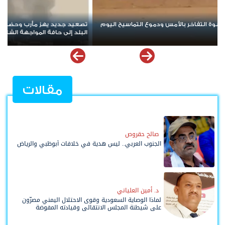
 الهجوم الحوثي يخلط الأوراق ويعيد
مسيرة حاشدة في باعلال بتريم تجدد ا
الشعبي السلمي
مقالات
صالح حقروص
الجنوب العربي.. ليس هدية في خلافات أبوظبي والرياض
د. أمين العلياني
لماذا الوصاية السعودية وقوى الاحتلال اليمني مصرّون
على شيطنة المجلس الانتقالي وقيادته المفوضة
وحواضنه الشعبية؟