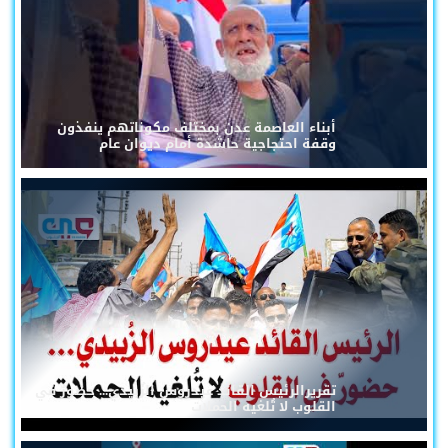
أبناء العاصمة عدن بمختلف مكوناتهم ينفذون
وقفة احتجاجية حاشدة أمام ديوان عام
تقريرالرئيس القائد عيدروس الزُبيدي... حضورٌ في
القلوب لا تُلغيه الحملات