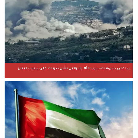
ردا على «خروقات» حزب الله.. إسرائيل تشن ضربات على جنوب لبنان