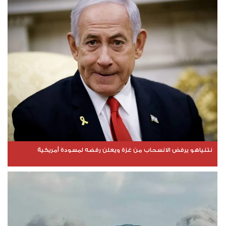
نتنياهو يرفض الانسحاب من غزة ويعلن رفضه لمسودة أمريكية