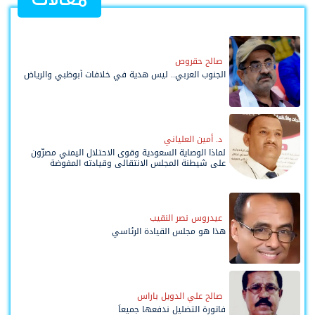
صالح حقروص
الجنوب العربي.. ليس هدية في خلافات أبوظبي والرياض
د. أمين العلياني
لماذا الوصاية السعودية وقوى الاحتلال اليمني مصرّون
على شيطنة المجلس الانتقالي وقيادته المفوضة
وحواضنه الشعبية؟
عيدروس نصر النقيب
هذا هو مجلس القيادة الرئاسي
صالح علي الدويل باراس
فاتورة التضليل ندفعها جميعاً