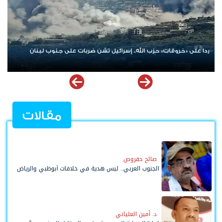
ردا على «خروقات» حزب الله.. إسرائيل تشن ضربات على جنوب لبنان
مقالات
صالح حقروص
الجنوب العربي.. ليس هدية في خلافات أبوظبي والرياض
د. أمين العلياني