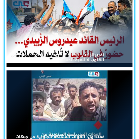
تقريرالرئيس القائد عيدروس الزُبيدي... حضورٌ في
القلوب لا تُلغيه الحملات
#متداول: القوات المسلحة الجنوبية من جبهات