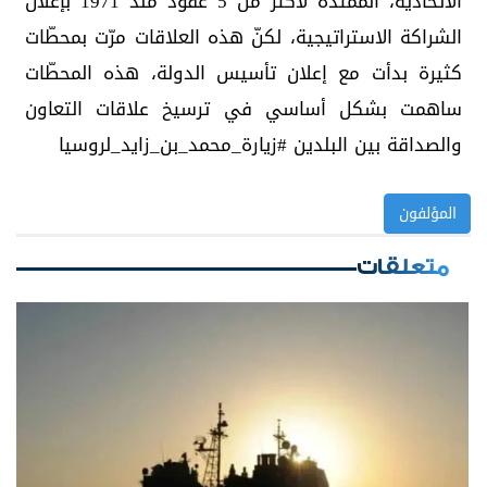
الاتحادية، الممتدة لأكثر من 5 عقود منذ 1971 بإعلان
الشراكة الاستراتيجية، لكنّ هذه العلاقات مرّت بمحطّات
كثيرة بدأت مع إعلان تأسيس الدولة، هذه المحطّات
ساهمت بشكل أساسي في ترسيخ علاقات التعاون
والصداقة بين البلدين #زيارة_محمد_بن_زايد_لروسيا
المؤلفون
متعلقات