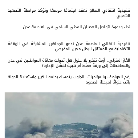
تنفيذية انتقالي الضالع تعقد اجتماعًا موسعًا وتؤكد مواصلة التصعيد
الشعبي
نداء ودعوة لتواصل العصيان المدني السلمي في العاصمة عدن
تنفيذية انتقالي العاصمة عدن تدعو الجماهير للمشاركة في الوقفة
التضامنية مع المعتقل البطل معين المقرحي
الغاز المنزلي.. أزمة تتكرر بلا حلول هل تحولت معاناة المواطنين في عدن
والمحافظات إلى ورقة ضغط أم نتيجة لفشل الإدارة؟
رغم العواصف والمؤامرات.. الجنوب يتمسك بحلمه الكبير واستعادة الدولة
باتت عنوانًا لمرحلة الصمود