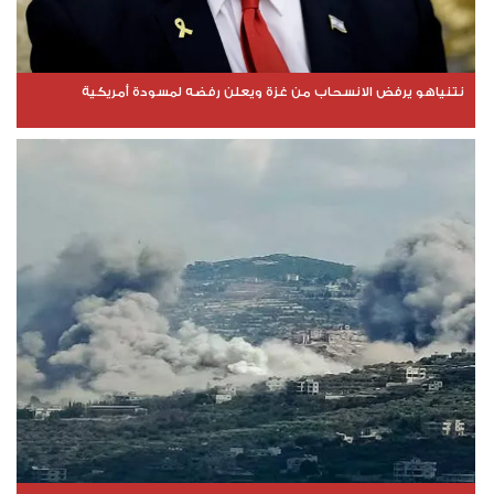
نتنياهو يرفض الانسحاب من غزة ويعلن رفضه لمسودة أمريكية