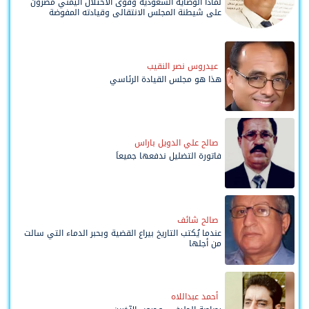
لماذا الوصاية السعودية وقوى الاحتلال اليمني مصرّون
على شيطنة المجلس الانتقالي وقيادته المفوضة
وحواضنه الشعبية؟
عيدروس نصر النقيب
هذا هو مجلس القيادة الرئاسي
صالح علي الدويل باراس
فاتورة التضليل ندفعها جميعاً
صالح شائف
عندما يُكتب التاريخ بيراع القضية وبحبر الدماء التي سالت
من أجلها
أحمد عبداللاه