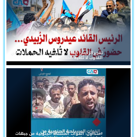
تقريرالرئيس القائد عيدروس الزُبيدي... حضورٌ في
القلوب لا تُلغيه الحملات
#متداول: القوات المسلحة الجنوبية من جبهات