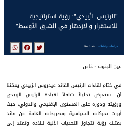
"الرئيس الزُبيدي": رؤية استراتيجية
للاستقرار والازدهار في الشرق الأوسط"
دراسات وتحليلات
- منذ 1 سنة
عين الجنوب - خاص
في ختام لقاءات الرئيس القائد عيدروس الزبيدي يمكننا
أن نستعرض تحليلاً شاملاً لقيادة الرئيس الزبيدي
ورؤيته ودوره على المستوى الإقليمي والدولي، حيث
أبرزت تحركاته السياسية وتصريحاته العامة عن قائد
يمتلك رؤية تتجاوز التحديات الآنية لبلاده وتمتد إلى