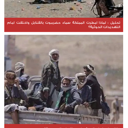
تحليل : لماذا امطرت المملكة سماء حضرموت بالقنابل واختفت امام
التهديدات الحوثية؟