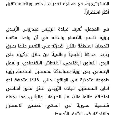
الاستراتيجية، مع معالجة تحديات الحاضر وبناء مستقبل
أكثر استقراراً.
في المجمل، تُعرف قيادة الرئيس عيدروس الزُبيدي
برؤية تتسم بالاتساع والدقة في آن واحد. فهمه
لتحديات المنطقة يقترن بقدرته على التعبير عنها بطرق
يتردد صداها إقليمياً وعالمياً. من خلال تركيزه على
الردع، التعاون الإقليمي، الانتعاش الاقتصادي، والعمل
الإنساني، بنى رؤية متماسكة لمستقبل المنطقة، رؤية
طموحة متجذرة في الواقع الحالي لكنها متجهة نحو
آفاق المستقبل. قيادة الزُبيدي تمثل محور أساسي
لمنطقة طالما عانت من الصراعات واليأس، مما يجعله
شخصية محورية في السعي لتحقيق الاستقرار
والازدهار في الشرق الأوسط.