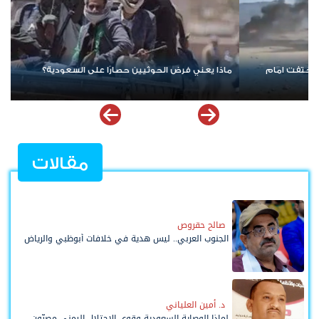
نيران واشنطن تتصاعد.. مواجهة أمريكية إيرانية جديدة تهدد أمن الخليج
وترفع أسعار النفط
مقالات
صالح حقروص
الجنوب العربي.. ليس هدية في خلافات أبوظبي والرياض
د. أمين العلياني
لماذا الوصاية السعودية وقوى الاحتلال اليمني مصرّون