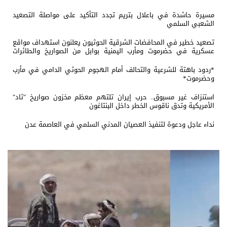
مسيرة حاشدة في باعلال بتريم تجدد التأكيد على مواصلة التصعيد
الشعبي السلمي
تصعيد خطير في المحافضات الشرقية الحوثيون يعلنون استهداف مواقع
عسكرية في حضرموت ومأرب اليمنية بوابل من الصواريخ والطائرات
المسيّرة
*ردود باهتة للشرعية والتحالف أمام الهجوم الحوثي الدامي في مأرب
وحضرموت*
استنزاف غير مسبوق.. حرب إيران تلتهم معظم مخزون صواريخ "ثاد"
الأمريكية وتدق ناقوس الخطر داخل البنتاغون
نداء عاجل ودعوة لتنفيذ العصيان المدني السلمي في العاصمة عدن