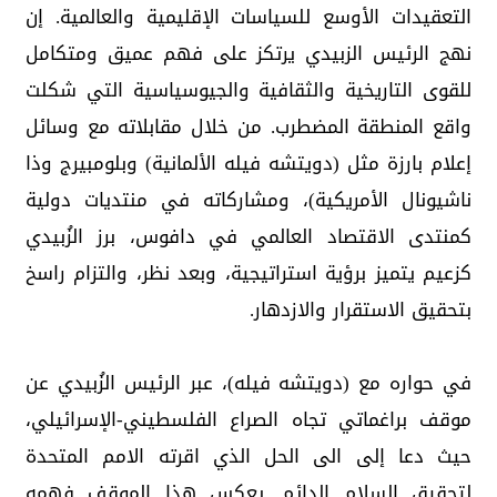
التعقيدات الأوسع للسياسات الإقليمية والعالمية. إن
نهج الرئيس الزبيدي يرتكز على فهم عميق ومتكامل
للقوى التاريخية والثقافية والجيوسياسية التي شكلت
واقع المنطقة المضطرب. من خلال مقابلاته مع وسائل
إعلام بارزة مثل (دويتشه فيله الألمانية) وبلومبيرج وذا
ناشيونال الأمريكية)، ومشاركاته في منتديات دولية
كمنتدى الاقتصاد العالمي في دافوس، برز الزُبيدي
كزعيم يتميز برؤية استراتيجية، وبعد نظر، والتزام راسخ
بتحقيق الاستقرار والازدهار.
في حواره مع (دويتشه فيله)، عبر الرئيس الزُبيدي عن
موقف براغماتي تجاه الصراع الفلسطيني-الإسرائيلي،
حيث دعا إلى الى الحل الذي اقرته الامم المتحدة
لتحقيق السلام الدائم. يعكس هذا الموقف فهمه