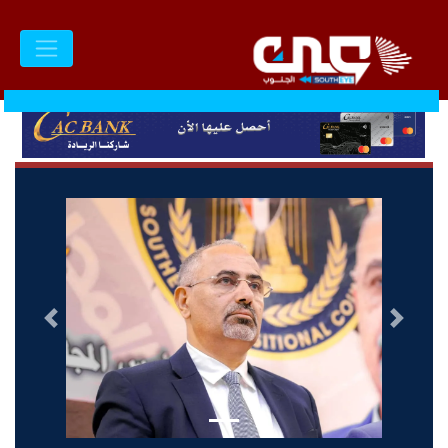
السابق
التالى