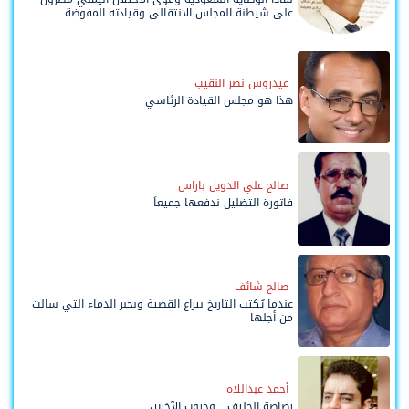
على شيطنة المجلس الانتقالي وقيادته المفوضة
وحواضنه الشعبية؟
عيدروس نصر النقيب
هذا هو مجلس القيادة الرئاسي
صالح علي الدويل باراس
فاتورة التضليل ندفعها جميعاً
صالح شائف
عندما يُكتب التاريخ بيراع القضية وبحبر الدماء التي سالت
من أجلها
أحمد عبداللاه
رصاصة الحليف... وحروب الآخرين