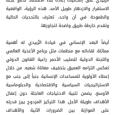
الزُبيدي على إمكانيات إعادة بناء الاقتصاد لدفع عجلة
الاستقرار والازدهار طويل الأمد. هذه الرؤية، الواقعية
والطموحة في آن واحد، تعترف بالتحديات الحالية
وتقدم خارطة طريق واضحة لتجاوزها.
أيضاً البعد الإنساني في قيادة الزُبيدي له أهمية
مماثلة. لقاءاته مع منظمات مثل برنامج الأغذية العالمي
واللجنة الدولية للصليب الأحمر راعية القانون الدولي
تعكس التزامه العميق بتخفيف معاناة شعبه. من خلال
إعطاء الأولوية للمساعدات الإنسانية جنباً إلى جنب مع
الاستراتيجيات السياسية والاقتصادية والدبلوماسية
الأوسع، يضمن تلبية الاحتياجات العاجلة دون إغفال
الأهداف طويلة الأجل. هذا التركيز المزدوج يبرز قدرته
على الموازنة بين الضرورات الآنية والأهداف