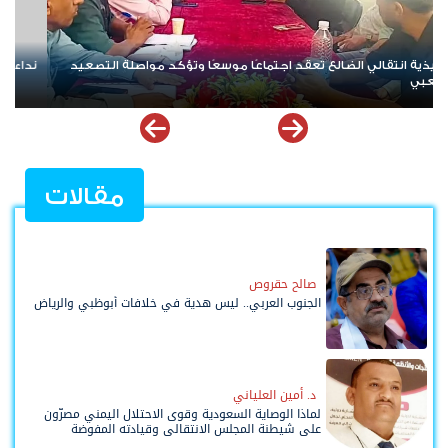
ة لتواصل العصيان المدني السلمي في العاصمة عدن
تنفيذية انتقال
التضامنية مع ا
مقالات
صالح حقروص
الجنوب العربي.. ليس هدية في خلافات أبوظبي والرياض
د. أمين العلياني
لماذا الوصاية السعودية وقوى الاحتلال اليمني مصرّون
على شيطنة المجلس الانتقالي وقيادته المفوضة
وحواضنه الشعبية؟