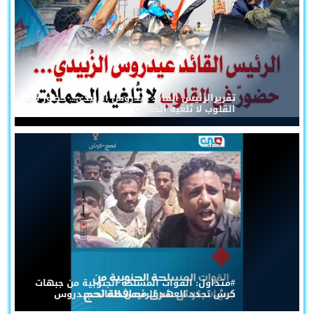
تقريرالرئيس القائد عيدروس الزُبيدي... حضورٌ في
القلوب لا تُلغيه الحملات
#متداول: القوات المسلحة الجنوبية من جبهات
كرش تجدد العهد للرئيس القائد عيدروس