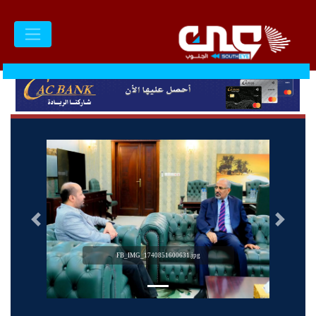
السابق
التالى
FB_IMG_1740851600631.jpg