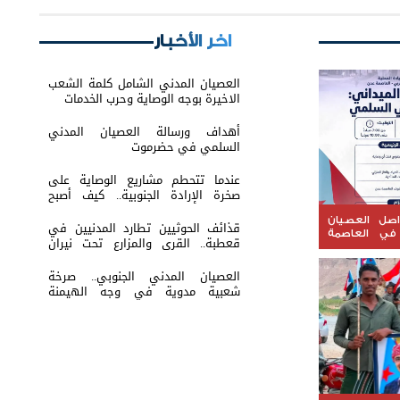
اخر الأخبار
العصيان المدني الشامل كلمة الشعب
الاخيرة بوجه الوصاية وحرب الخدمات
أهداف ورسالة العصيان المدني
السلمي في حضرموت
عندما تتحطم مشاريع الوصاية على
صخرة الإرادة الجنوبية.. كيف أصبح
التمسك بالثوابت الوطنية خط الدفاع
الأول؟
اصل العصيان
قذائف الحوثيين تطارد المدنيين في
في العاصمة
قعطبة.. القرى والمزارع تحت نيران
القصف العشوائي
العصيان المدني الجنوبي.. صرخة
شعبية مدوية في وجه الهيمنة
والوصاية وإعلان تمسّك الجنوب بحقه
في تقرير مصيره