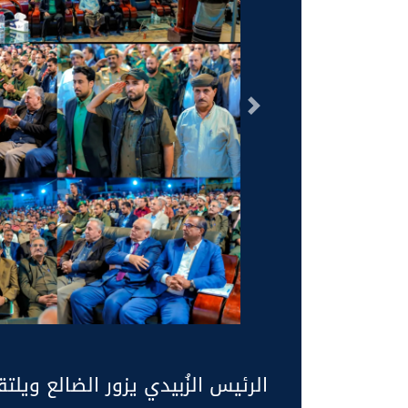
السابق
الرئيس الزُبيدي يزور الضالع ويل