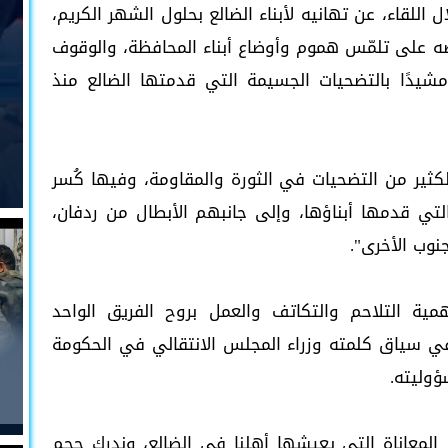
اللقاء، عن تهانيه لأبناء الضالع بحلول الشهر الكريم،
رصه على تلمّس هموم وأوضاع أبناء المحافظة، والوقوف
مشيدًا بالتضحيات الجسيمة التي قدمتها الضالع منذ
الكثير من التضحيات في الثورة والمقاومة، وفيها كُسر
تي قدمها أبناؤها، وإلى جانبهم الأبطال من ردفان،
نوب الأخرى".
ية التلاحم والتكاتف والعمل بروح الفريق الواحد
في سياق كلمته وزراء المجلس الانتقالي في الحكومة
ؤوليته.
م المعاناة التي يعيشها أهلنا في الضالع، وندرك حجم