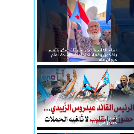
أبناء العاصمة عدن بمختلف مكوناتهم
ينفذون وقفة احتجاجية حاشدة أمام
ديوان عام
تقريرالرئيس القائد عيدروس الزُبيدي...
حضورٌ في القلوب لا تُلغيه الحملات