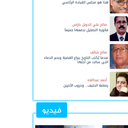
هذا هو مجلس القيادة الرئاسي
صالح علي الدويل باراس
فاتورة التضليل ندفعها جميعاً
صالح شائف
عندما يُكتب التاريخ بيراع القضية وبحبر الدماء
التي سالت من أجلها
أحمد عبداللاه
رصاصة الحليف... وحروب الآخرين
فيديو