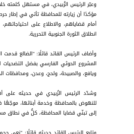
وعبّر الرئيس الزُبيدي، في مستهل كلمته خلال 
مؤكدًا أن زيارته للمحافظة تأتي في إطار ح
أمام قضاياهم، والاطلاع على احتياجاتهم، 
انطلاق الثورة الجنوبية التحررية.
وأضاف الرئيس القائد قائلًا: "الضالع قدمت 
المشروع الحوثي الفارسي بفضل التضحيات ال
ويافع، والصبيحة، ولحج، وعدن، ومحافظات الج
وشدّد الرئيس الزُبيدي في حديثه على أهم
للنهوض بالمحافظة وخدمة أبنائها، موجّهًا 
إلى تبنّي قضايا المحافظة، كلٌّ في نطاق مس
وتابع الرئيس القائد حديثه قائلًا: "نعي حج