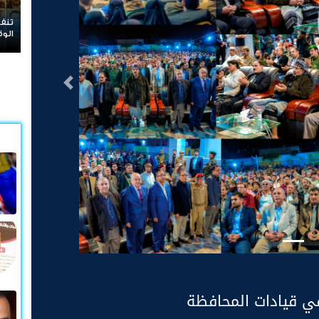
رغم 
واست
التالى
تقي قيادات المحافظة