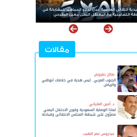
العواصف والمؤامرات.. الجنوب يتمسك بحلمه الكبير
عادة الدولة باتت عنوانًا لمرحلة الصمود
مقالات
صالح حقروص
الجنوب العربي.. ليس هدية في خلافات أبوظبي
والرياض
د. أمين العلياني
لماذا الوصاية السعودية وقوى الاحتلال اليمني
مصرّون على شيطنة المجلس الانتقالي وقيادته
المفوضة وحواضنه الشعبية؟
عيدروس نصر النقيب