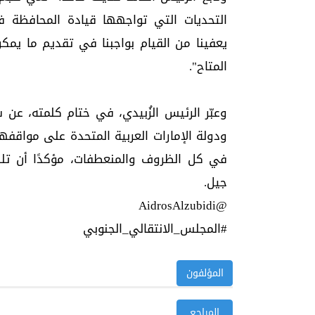
التحديات التي تواجهها قيادة المحافظة في
يعفينا من القيام بواجبنا في تقديم ما يمك
المتاح".
وعبّر الرئيس الزُبيدي، في ختام كلمته، عن
ودولة الإمارات العربية المتحدة على مواقفه
في كل الظروف والمنعطفات، مؤكدًا أن تلك
جيل.
@AidrosAlzubidi
#المجلس_الانتقالي_الجنوبي
المؤلفون
المراجع