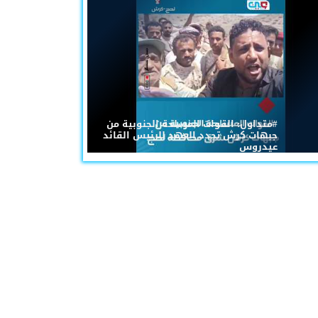
#متداول: القوات المسلحة الجنوبية من
جبهات كرش تجدد العهد للرئيس القائد
عيدروس