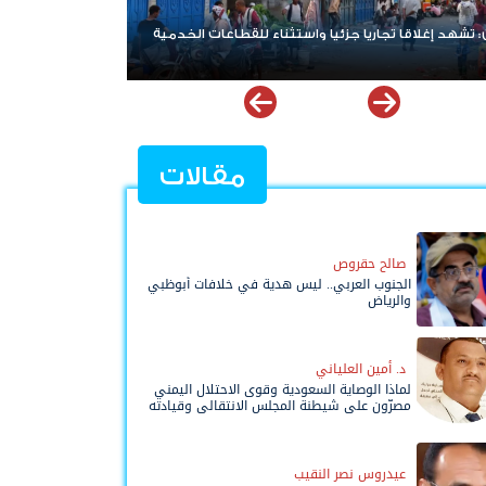
: تشهد إغلاقا تجاريا جزئيا واستثناء للقطاعات الخدمية
الهيئة الإدارية للجم
التصعيد وتناقش مست
مقالات
صالح حقروص
الجنوب العربي.. ليس هدية في خلافات أبوظبي
والرياض
د. أمين العلياني
لماذا الوصاية السعودية وقوى الاحتلال اليمني
مصرّون على شيطنة المجلس الانتقالي وقيادته
المفوضة وحواضنه الشعبية؟
عيدروس نصر النقيب