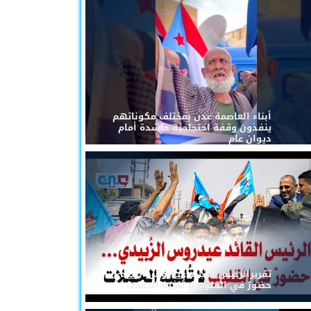
أبناء العاصمة عدن بمختلف مكوناتهم
ينفذون وقفة احتجاجية حاشدة أمام
ديوان عام
تقريرالرئيس القائد عيدروس الزُبيدي...
حضورٌ في القلوب لا تُلغيه الحملات