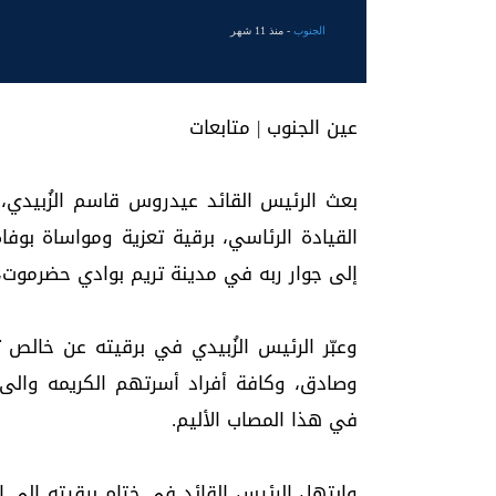
الجنوب
- منذ 11 شهر
عين الجنوب | متابعات
بعث الرئيس القائد عيدروس قاسم الزُبيدي،
القيادة الرئاسي، برقية تعزية ومواساة بوفاة
إلى جوار ربه في مدينة تريم بوادي حضرموت، ب
وعبّر الرئيس الزُبيدي في برقيته عن خالص 
وصادق، وكافة أفراد أسرتهم الكريمه والى
في هذا المصاب الأليم.
وابتهل الرئيس القائد في ختام برقيته إلى ا