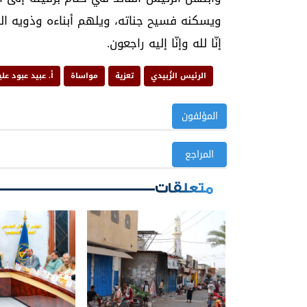
ويسكنه فسيح جناته، ويلهم أبناءه وذويه الص
إنّا لله وإنّا إليه راجعون.
الرئيس الزُبيدي
تعزية
مواساة
أ. عبيد عبود علي
المؤلفون
المراجع
متعلقات