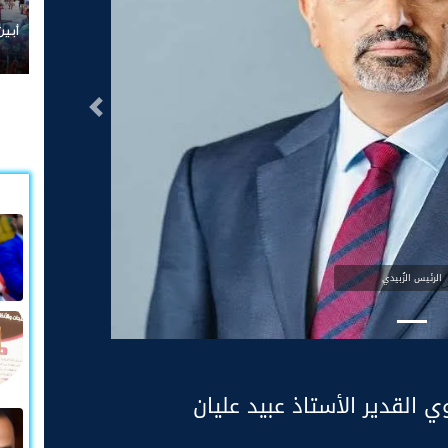
​أبين
التالى
الرئيس الزُبيدي
وي القدير الأستاذ عبيد عليان