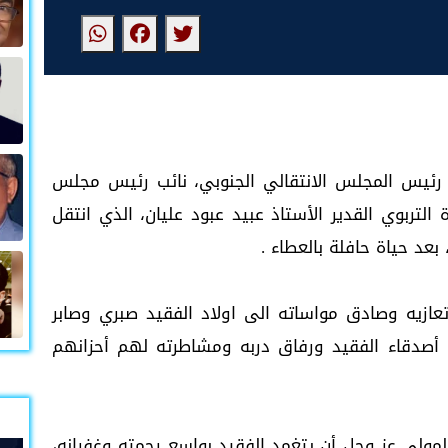
 رئيس المجلس الانتقالي الجنوبي، نائب رئيس مجلس
 التربوي القدير الأستاذ عبيد عبود عليان، الذي انتقل
عد حياة حافلة بالعطاء .
تعازيه وصادق مواساته الى اولاد الفقيد صبري وصابر
 أصدقاء الفقيد ورفاق دربه ومشاطرته لهم أحزانهم
لمولى عز وجل أن يتغمد الفقيد بواسع رحمته وغفرانه،