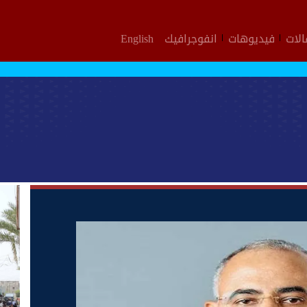
لات
فيديوهات
انفوجرافيك
English