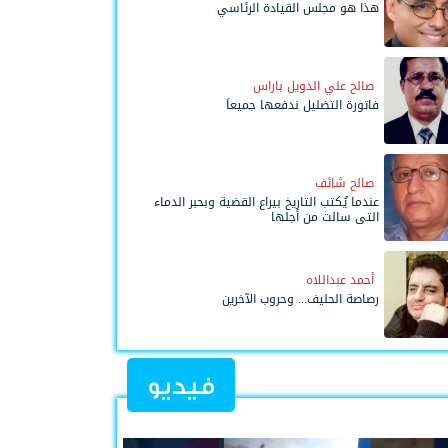
هذا هو مجلس القيادة الرئاسي
صالح علي الدويل باراس
فاتورة التضليل ندفعها جميعاً
صالح شائف
عندما يُكتب التاريخ بيراع القضية وبحبر الدماء
التي سالت من أجلها
أحمد عبداللاه
رصاصة الحليف... وحروب الآخرين
فيديو