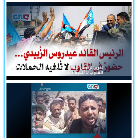
تقريرالرئيس القائد عيدروس الزُبيدي... حضورٌ في
القلوب لا تُلغيه الحملات