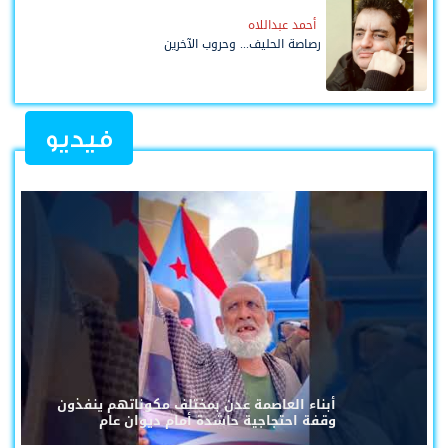
أحمد عبداللاه
رصاصة الحليف... وحروب الآخرين
فيديو
أبناء العاصمة عدن بمختلف مكوناتهم ينفذون
وقفة احتجاجية حاشدة أمام ديوان عام