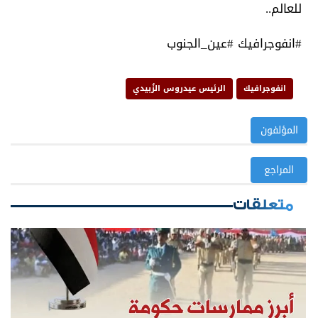
للعالم..
#انفوجرافيك #عين_الجنوب
انفوجرافيك
الرئيس عيدروس الزُبيدي
المؤلفون
المراجع
متعلقات