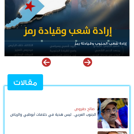
الرئيس عيدروس الزُبيدي.. نبض الجنوب ورمز إرادته
مقالات
صالح حقروص
الجنوب العربي.. ليس هدية في خلافات أبوظبي والرياض