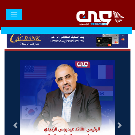
السابق
التالى