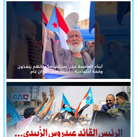
أبناء العاصمة عدن بمختلف مكوناتهم ينفذون
وقفة احتجاجية حاشدة أمام ديوان عام