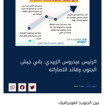
الرئيس عيدروس الزبيدي: باني جيش
الجنوب وقائد انتصاراته
انفوجرافيك
- منذ 2 سنة
عين الجنوب|| انفوجرافيك: