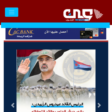
السابق
التالى