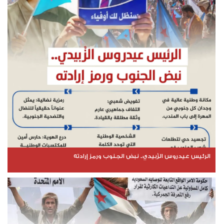
الرئيس عيدروس الزُبيدي.. نبض الجنوب ورمز إرادته