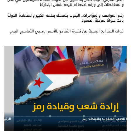
والمحافظات إلى ورقة ضغط أم نتيجة لفشل الإدارة؟
رغم العواصف والمؤامرات.. الجنوب يتمسك بحلمه الكبير واستعادة الدولة
باتت عنوانًا لمرحلة الصمود
قوات الطوارئ اليمنية بين نشوة التفاخر بالأمس ودموع التماسيح اليوم
الرئيس عيدروس الزُبيدي.. نبض الجنوب ورمز إرادته