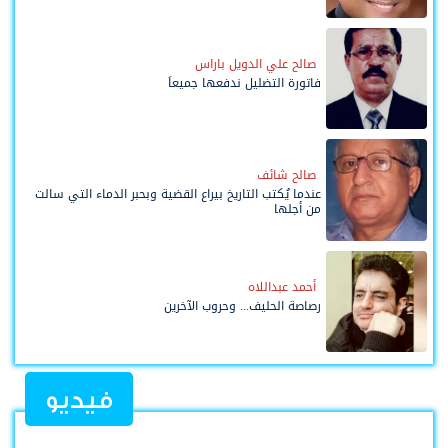
صالح علي الدويل باراس
فاتورة التضليل ندفعها جميعاً
صالح شائف
عندما يُكتب التاريخ بيراع القضية وبحبر الدماء التي سالت
من أجلها
أحمد عبداللاه
رصاصة الحليف... وحروب الآخرين
فيديو