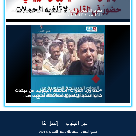
تقريرالرئيس القائد عيدروس الزُبيدي... حضورٌ في
القلوب لا تُلغيه الحملات
#متداول: القوات المسلحة الجنوبية من جبهات
كرش تجدد العهد للرئيس القائد عيدروس
(current)
(current)
عين الجنوب
إتصل بنا
جميع الحقوق محفوظة لـ عين الجنوب © 2024