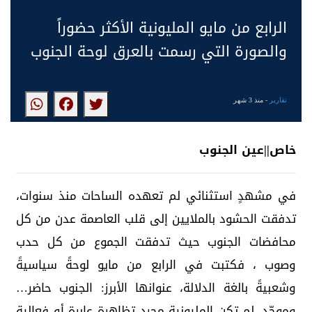
الرابع من مايو المليونية الأكثر حضوراً
والصورة التي رسمت بالعرق لوحة الجنوب
تقارير
- منذ 3 شهر
خاص||عين الجنوب
في مشهدٍ استثنائي لم تعهده الساحات منذ سنوات،
تدفقت الحشود بالملايين إلى قلب العاصمة عدن من كل
محافضات الجنوب حيث تدفقت الجموع من كل حدب
وصوب ، فكتبت في الرابع من مايو لوحةً سياسيةً
وشعبيةً بالغة الدلالة، عنوانها الأبرز: الجنوب حاضر…
وموحّد. لم تكن المليونية مجرد تظاهرة عابرة أو فعالية