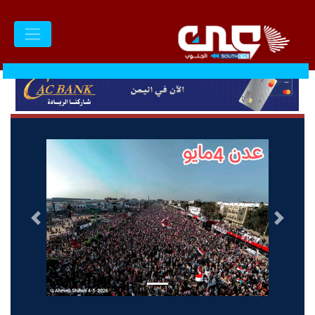
السابق
التالى