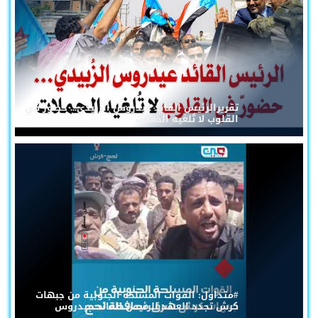
تقريرالرئيس القائد عيدروس الزُبيدي... حضورٌ في
القلوب لا تُلغيه الحملات
#متداول: القوات المسلحة الجنوبية من جبهات
كرش تجدد العهد للرئيس القائد عيدروس