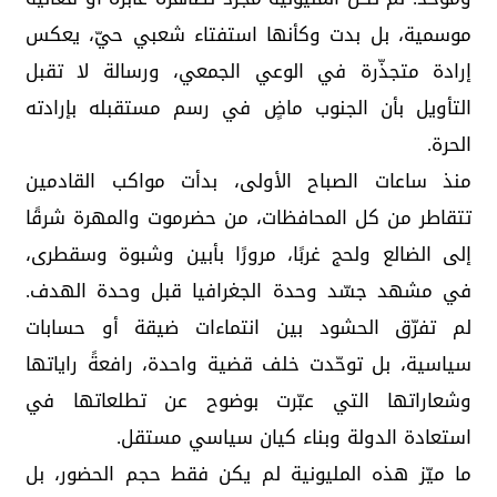
موسمية، بل بدت وكأنها استفتاء شعبي حيّ، يعكس
إرادة متجذّرة في الوعي الجمعي، ورسالة لا تقبل
التأويل بأن الجنوب ماضٍ في رسم مستقبله بإرادته
الحرة.
منذ ساعات الصباح الأولى، بدأت مواكب القادمين
تتقاطر من كل المحافظات، من حضرموت والمهرة شرقًا
إلى الضالع ولحج غربًا، مرورًا بأبين وشبوة وسقطرى،
في مشهد جسّد وحدة الجغرافيا قبل وحدة الهدف.
لم تفرّق الحشود بين انتماءات ضيقة أو حسابات
سياسية، بل توحّدت خلف قضية واحدة، رافعةً راياتها
وشعاراتها التي عبّرت بوضوح عن تطلعاتها في
استعادة الدولة وبناء كيان سياسي مستقل.
ما ميّز هذه المليونية لم يكن فقط حجم الحضور، بل