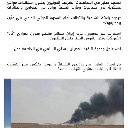
تصعيد خطير في المحافضات الشرقية الحوثيون يعلنون استهداف مواقع
عسكرية في حضرموت ومأرب اليمنية بوابل من الصواريخ والطائرات
المسيّرة
*ردود باهتة للشرعية والتحالف أمام الهجوم الحوثي الدامي في مأرب
وحضرموت*
استنزاف غير مسبوق.. حرب إيران تلتهم معظم مخزون صواريخ "ثاد"
الأمريكية وتدق ناقوس الخطر داخل البنتاغون
نداء عاجل ودعوة لتنفيذ العصيان المدني السلمي في العاصمة عدن
بن لسود: الفارق بين حادثتي الخشعة والرويك يعكس تميز العقيدة
القتالية والثبات المعنوي للقوات الجنوبية