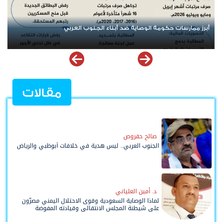
إرادة شعب الجنوب وقيادته رمز
مقالات
صالح حقروص
الجنوب العربي.. ليس هدية في خلافات أبوظبي والرياض
د. أمين العلياني
لماذا الوصاية السعودية وقوى الاحتلال اليمني مصرّون
على شيطنة المجلس الانتقالي وقيادته المفوضة
وحواضنه الشعبية؟