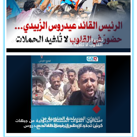
تقريرالرئيس القائد عيدروس الزُبيدي... حضورٌ في
القلوب لا تُلغيه الحملات
#متداول: القوات المسلحة الجنوبية من جبهات
كرش تجدد العهد للرئيس القائد عيدروس