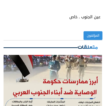
عين الجنوب ـ خاص
المؤلفون
متعلقات