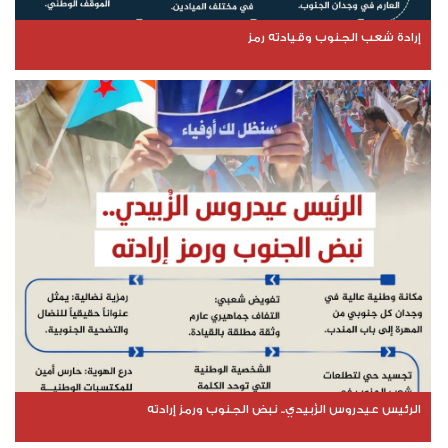
إرادة شعب الجنوب وقيادته رمز
الرئيس عيدروس الزُبيدي.. نبض الجنوب ورمز إرادته