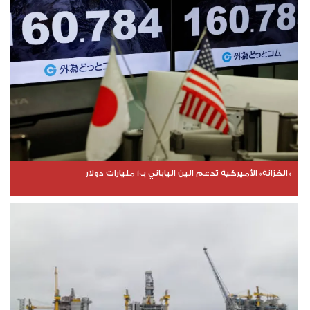
«الخزانة» الأميركية تدعم الين الياباني بـ10 مليارات دولار