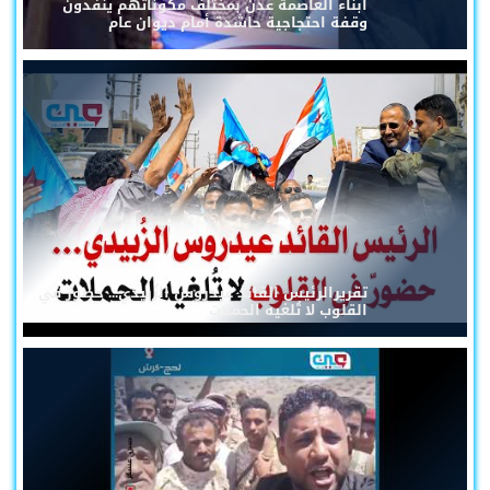
أبناء العاصمة عدن بمختلف مكوناتهم ينفذون
وقفة احتجاجية حاشدة أمام ديوان عام
تقريرالرئيس القائد عيدروس الزُبيدي... حضورٌ في
القلوب لا تُلغيه الحملات