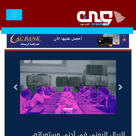
السابق
التالى
الريال اليمني في أدنى مستوياته،