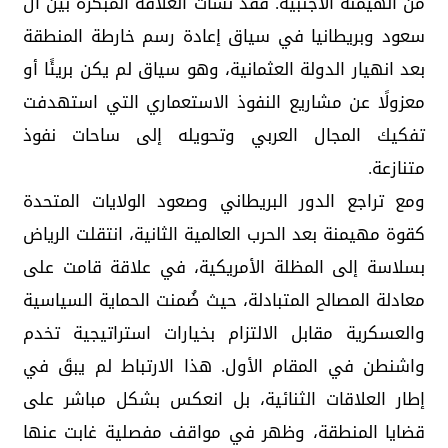
من الهيمنة الأجنبية. فقد نشأت العلاقة المبكرة بين آل
سعود وبريطانيا في سياق إعادة رسم خارطة المنطقة
بعد انهيار الدولة العثمانية، وهو سياق لم يكن بريئًا أو
معزولًا عن مشاريع النفوذ الاستعماري التي استهدفت
تفكيك المجال العربي وتحويله إلى ساحات نفوذ
متنازعة.
ومع تراجع الدور البريطاني وصعود الولايات المتحدة
كقوة مهيمنة بعد الحرب العالمية الثانية، انتقلت الرياض
بسلاسة إلى المظلة الأمريكية، في علاقة قامت على
معادلة المصالح المتبادلة، حيث ضُمنت الحماية السياسية
والعسكرية مقابل الالتزام بخيارات استراتيجية تخدم
واشنطن في المقام الأول. هذا الارتباط لم يبقَ في
إطار العلاقات الثنائية، بل انعكس بشكل مباشر على
قضايا المنطقة، وظهر في مواقف مفصلية غابت عنها