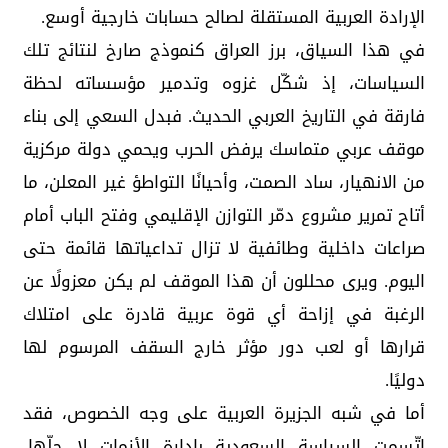
الإرادة العربية المستقلة لصالح حسابات خارجية أوسع.
في هذا السياق، برز العراق كنموذج صارخ لنتائج تلك
السياسات، إذ شكّل غزوه وتدمير مؤسساته لحظة
فارقة في التاريخ العربي الحديث. فبدل السعي إلى بناء
موقف عربي متماسك يرفض الحرب ويحمي دولة مركزية
من الانهيار، ساد الصمت، وأحيانًا التواطؤ غير المعلن، ما
أتاح تمرير مشروع دمّر التوازن الإقليمي وفتح الباب أمام
صراعات داخلية وطائفية لا تزال تداعياتها قائمة حتى
اليوم. ويرى محللون أن هذا الموقف لم يكن معزولًا عن
الرغبة في إزاحة أي قوة عربية قادرة على امتلاك
قرارها أو لعب دور مؤثر خارج السقف المرسوم لها
دوليًا.
أما في شبه الجزيرة العربية على وجه الخصوص، فقد
اتّسمت السياسة السعودية بإدارة الأزمات لا حلّها،