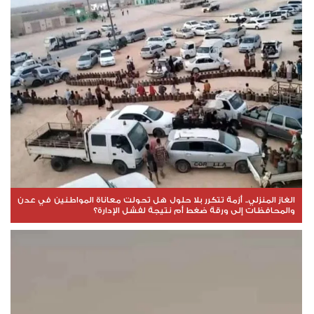
الغاز المنزلي.. أزمة تتكرر بلا حلول هل تحولت معاناة المواطنين في عدن
والمحافظات إلى ورقة ضغط أم نتيجة لفشل الإدارة؟