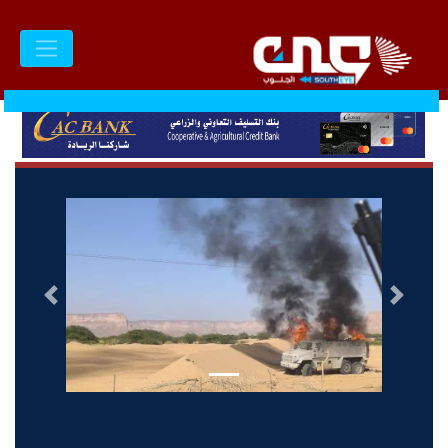
السابق
التالى