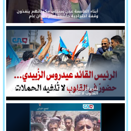
أبناء العاصمة عدن بمختلف مكوناتهم ينفذون
وقفة احتجاجية حاشدة أمام ديوان عام
تقريرالرئيس القائد عيدروس الزُبيدي... حضورٌ في
القلوب لا تُلغيه الحملات