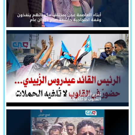
أبناء العاصمة عدن بمختلف مكوناتهم ينفذون
وقفة احتجاجية حاشدة أمام ديوان عام
تقريرالرئيس القائد عيدروس الزُبيدي... حضورٌ في
القلوب لا تُلغيه الحملات