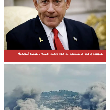
نتنياهو يرفض الانسحاب من غزة ويعلن رفضه لمسودة أمريكية