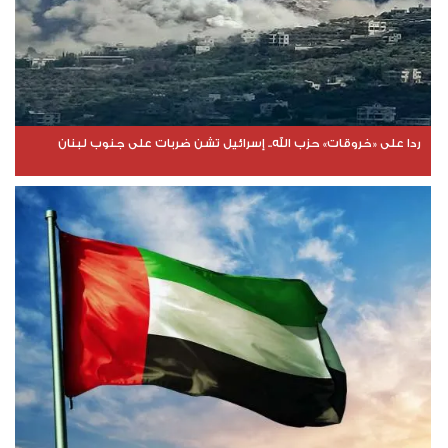
ردا على «خروقات» حزب الله.. إسرائيل تشن ضربات على جنوب لبنان