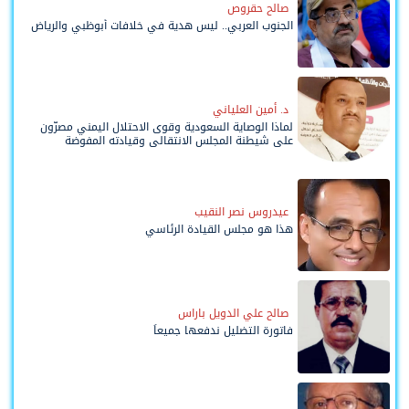
صالح حقروص
الجنوب العربي.. ليس هدية في خلافات أبوظبي والرياض
د. أمين العلياني
لماذا الوصاية السعودية وقوى الاحتلال اليمني مصرّون
على شيطنة المجلس الانتقالي وقيادته المفوضة
وحواضنه الشعبية؟
عيدروس نصر النقيب
هذا هو مجلس القيادة الرئاسي
صالح علي الدويل باراس
فاتورة التضليل ندفعها جميعاً