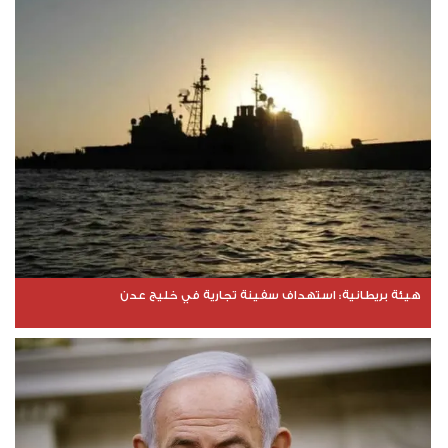
هيئة بريطانية: استهداف سفينة تجارية في خليج عدن