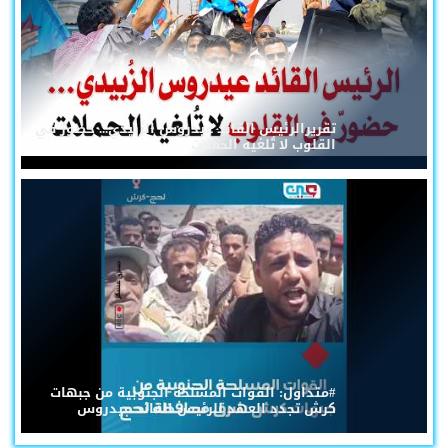
تقريرالرئيس القائد عيدروس الزُبيدي... حضورٌ في
القلوب لا تُلغيه الحملات
#متداول: القوات المسلحة الجنوبية من جبهات
كرش تجدد العهد للرئيس القائد عيدروس