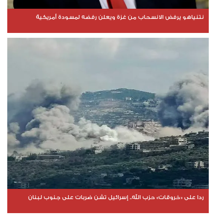
نتنياهو يرفض الانسحاب من غزة ويعلن رفضه لمسودة أمريكية
ردا على «خروقات» حزب الله.. إسرائيل تشن ضربات على جنوب لبنان