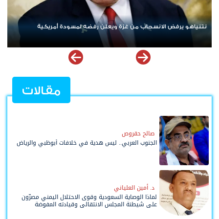
ردا على «خروقات» حزب الله.. إسرائيل تشن ضربات على جنوب لبنان
مقالات
صالح حقروص
الجنوب العربي.. ليس هدية في خلافات أبوظبي والرياض
د. أمين العلياني
لماذا الوصاية السعودية وقوى الاحتلال اليمني مصرّون
على شيطنة المجلس الانتقالي وقيادته المفوضة
وحواضنه الشعبية؟