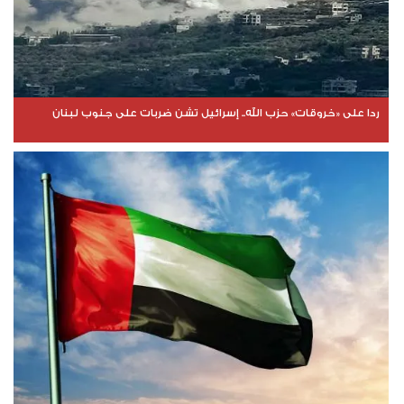
ردا على «خروقات» حزب الله.. إسرائيل تشن ضربات على جنوب لبنان