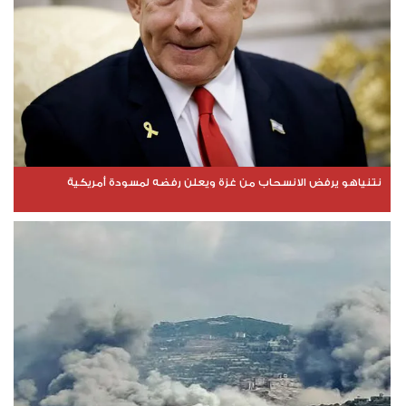
نتنياهو يرفض الانسحاب من غزة ويعلن رفضه لمسودة أمريكية