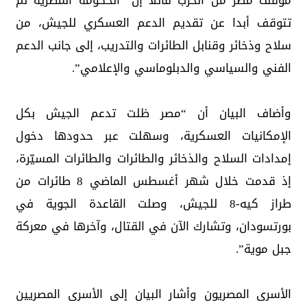
موقف مصر من الحرب قائلا إن “الحكومة المصرية لم
تتوقف أبدا عن تقديم الدعم العسكري للجيش، من
سلاح وذخائر وقنابل الطائرات والتدريب، إلى جانب الدعم
الفني والسياسي والدبلوماسي والإعلامي”.
وأضاف البيان أن “مصر ظلت تدعم الجيش بكل
الإمكانيات العسكرية، وسهلت عبر حدودها دخول
إمدادات السلاح والذخائر والطائرات والطائرات المسيّرة،
إذ قدمت خلال شهر أغسطس الماضي 8 طائرات من
طراز كيه-8 للجيش، وصلت القاعدة الجوية في
بورتسودان، وتشارك الآن في القتال، وآخرها في معركة
جبل موية”.
الأسرى المصريون وأشار البيان إلى الأسرى المصريين