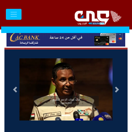
السابق
التالى
قائد قوات الدعم السريع
(حميدتي)