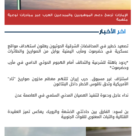
الإمارات ترسخ دعم الموهوبين والمبدعين العرب عبر مبادرات نوعية
ملهمة
اخر الأخبار
تصعيد خطير في المحافضات الشرقية الحوثيون يعلنون استهداف مواقع
عسكرية في حضرموت ومأرب اليمنية بوابل من الصواريخ والطائرات
المسيّرة
*ردود باهتة للشرعية والتحالف أمام الهجوم الحوثي الدامي في مأرب
وحضرموت*
استنزاف غير مسبوق.. حرب إيران تلتهم معظم مخزون صواريخ "ثاد"
الأمريكية وتدق ناقوس الخطر داخل البنتاغون
نداء عاجل ودعوة لتنفيذ العصيان المدني السلمي في العاصمة عدن
بن لسود: الفارق بين حادثتي الخشعة والرويك يعكس تميز العقيدة
القتالية والثبات المعنوي للقوات الجنوبية