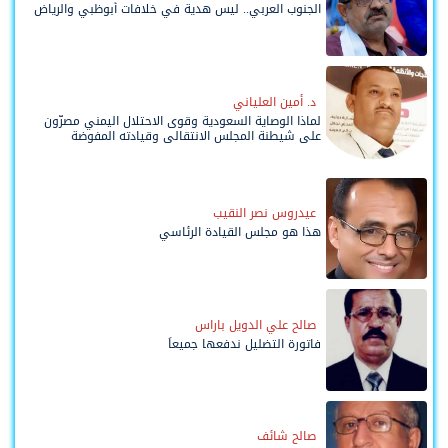
الجنوب العربي.. ليس هدية في خلافات أبوظبي والرياض
د. أمين العلياني
لماذا الوصاية السعودية وقوى الاحتلال اليمني مصرّون
على شيطنة المجلس الانتقالي وقيادته المفوضة
وحواضنه الشعبية؟
عيدروس نصر النقيب
هذا هو مجلس القيادة الرئاسي
صالح علي الدويل باراس
فاتورة التضليل ندفعها جميعاً
صالح شائف