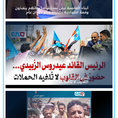
أبناء العاصمة عدن بمختلف مكوناتهم ينفذون
وقفة احتجاجية حاشدة أمام ديوان عام
تقريرالرئيس القائد عيدروس الزُبيدي... حضورٌ في
القلوب لا تُلغيه الحملات