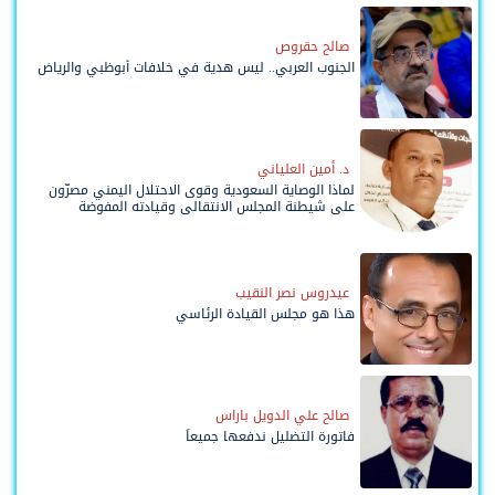
صالح حقروص
الجنوب العربي.. ليس هدية في خلافات أبوظبي والرياض
د. أمين العلياني
لماذا الوصاية السعودية وقوى الاحتلال اليمني مصرّون
على شيطنة المجلس الانتقالي وقيادته المفوضة
وحواضنه الشعبية؟
عيدروس نصر النقيب
هذا هو مجلس القيادة الرئاسي
صالح علي الدويل باراس
فاتورة التضليل ندفعها جميعاً