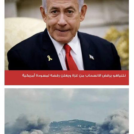
نتنياهو يرفض الانسحاب من غزة ويعلن رفضه لمسودة أمريكية