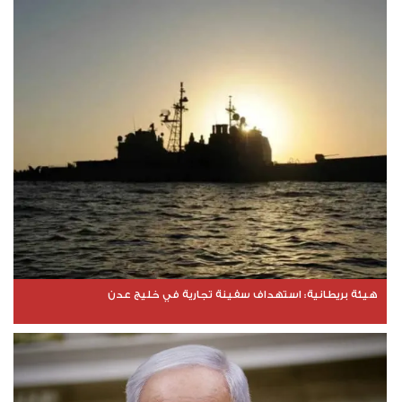
هيئة بريطانية: استهداف سفينة تجارية في خليج عدن