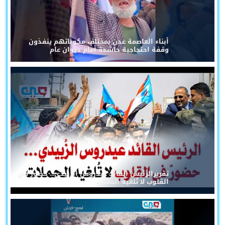
أبناء العاصمة عدن بمختلف مكوناتهم ينفذون
وقفة احتجاجية حاشدة أمام ديوان عام
تقريرالرئيس القائد عيدروس الزُبيدي... حضورٌ في
القلوب لا تُلغيه الحملات