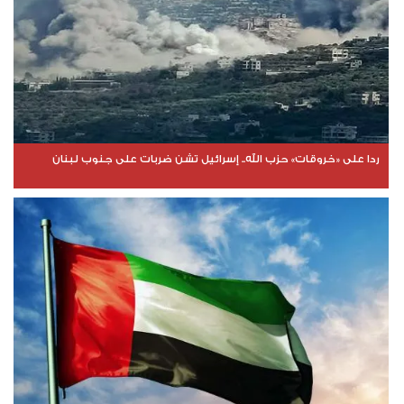
ردا على «خروقات» حزب الله.. إسرائيل تشن ضربات على جنوب لبنان