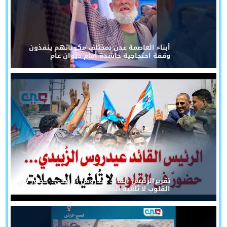
أبناء العاصمة عدن بمختلف مكوناتهم ينفذون
وقفة احتجاجية حاشدة أمام ديوان عام
تقريرالرئيس القائد عيدروس الزُبيدي... حضورٌ في
القلوب لا تُلغيه الحملات