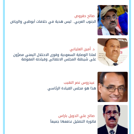
صالح حقروص
الجنوب العربي.. ليس هدية في خلافات أبوظبي والرياض
د. أمين العلياني
لماذا الوصاية السعودية وقوى الاحتلال اليمني مصرّون
على شيطنة المجلس الانتقالي وقيادته المفوضة
وحواضنه الشعبية؟
عيدروس نصر النقيب
هذا هو مجلس القيادة الرئاسي
صالح علي الدويل باراس
فاتورة التضليل ندفعها جميعاً