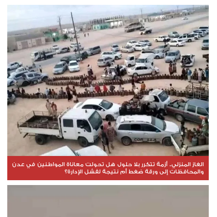
الغاز المنزلي.. أزمة تتكرر بلا حلول هل تحولت معاناة المواطنين في عدن
والمحافظات إلى ورقة ضغط أم نتيجة لفشل الإدارة؟