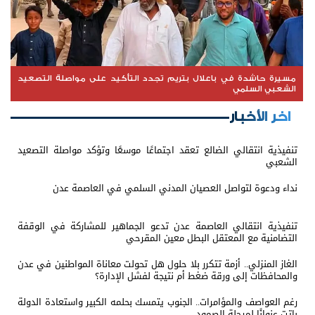
مسيرة حاشدة في باعلال بتريم تجدد التأكيد على مواصلة التصعيد
الشعبي السلمي
اخر الأخبار
تنفيذية انتقالي الضالع تعقد اجتماعًا موسعًا وتؤكد مواصلة التصعيد
الشعبي
نداء ودعوة لتواصل العصيان المدني السلمي في العاصمة عدن
تنفيذية انتقالي العاصمة عدن تدعو الجماهير للمشاركة في الوقفة
التضامنية مع المعتقل البطل معين المقرحي
الغاز المنزلي.. أزمة تتكرر بلا حلول هل تحولت معاناة المواطنين في عدن
والمحافظات إلى ورقة ضغط أم نتيجة لفشل الإدارة؟
رغم العواصف والمؤامرات.. الجنوب يتمسك بحلمه الكبير واستعادة الدولة
باتت عنوانًا لمرحلة الصمود