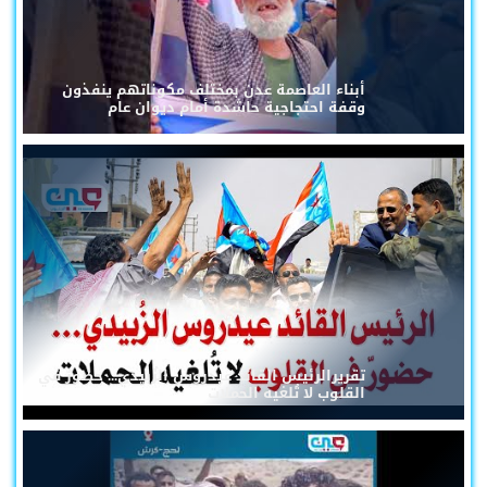
أبناء العاصمة عدن بمختلف مكوناتهم ينفذون
وقفة احتجاجية حاشدة أمام ديوان عام
تقريرالرئيس القائد عيدروس الزُبيدي... حضورٌ في
القلوب لا تُلغيه الحملات