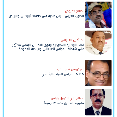
صالح حقروص
الجنوب العربي.. ليس هدية في خلافات أبوظبي والرياض
د. أمين العلياني
لماذا الوصاية السعودية وقوى الاحتلال اليمني مصرّون
على شيطنة المجلس الانتقالي وقيادته المفوضة
وحواضنه الشعبية؟
عيدروس نصر النقيب
هذا هو مجلس القيادة الرئاسي
صالح علي الدويل باراس
فاتورة التضليل ندفعها جميعاً