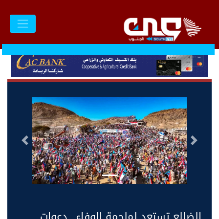
السابق
التالى
الضالع تستعد لملحمة الوفاء.. دعوات