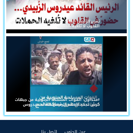
تقريرالرئيس القائد عيدروس الزُبيدي... حضورٌ في
القلوب لا تُلغيه الحملات
#متداول: القوات المسلحة الجنوبية من جبهات
كرش تجدد العهد للرئيس القائد عيدروس
(current)
(current)
عين الجنوب
إتصل بنا