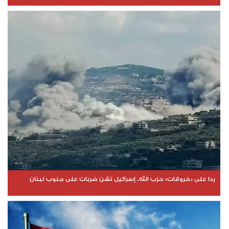
ردا على «خروقات» حزب الله.. إسرائيل تشن ضربات على جنوب لبنان