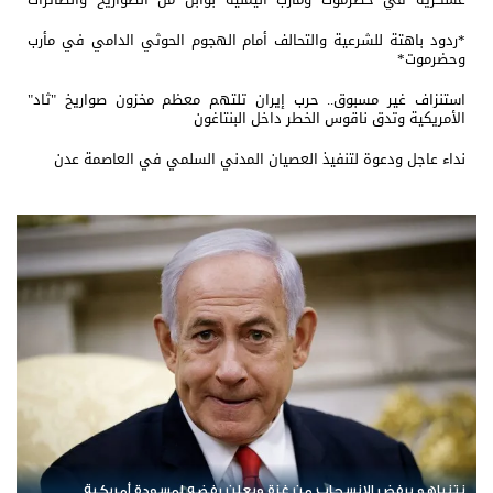
المسيّرة
*ردود باهتة للشرعية والتحالف أمام الهجوم الحوثي الدامي في مأرب
وحضرموت*
استنزاف غير مسبوق.. حرب إيران تلتهم معظم مخزون صواريخ "ثاد"
الأمريكية وتدق ناقوس الخطر داخل البنتاغون
نداء عاجل ودعوة لتنفيذ العصيان المدني السلمي في العاصمة عدن
ردا على «خروقات» حزب الله.. إسرائيل تشن ضربات على جنوب لبنان