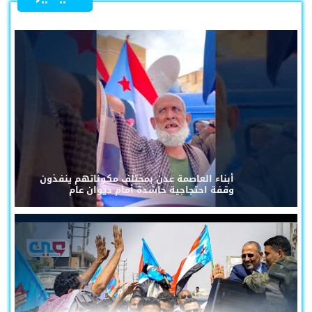
أبناء العاصمة عدن بمختلف مكوناتهم ينفذون
وقفة احتجاجية حاشدة أمام ديوان عام