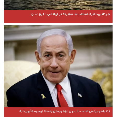
هيئة بريطانية: استهداف سفينة تجارية في خليج عدن
نتنياهو يرفض الانسحاب من غزة ويعلن رفضه لمسودة أمريكية