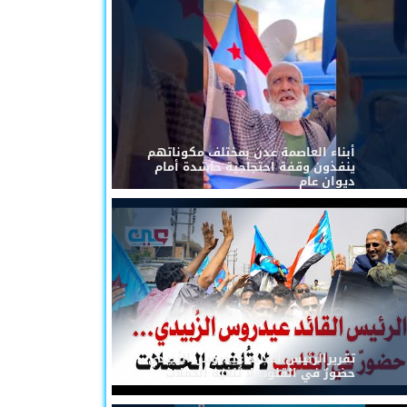
أبناء العاصمة عدن بمختلف مكوناتهم
ينفذون وقفة احتجاجية حاشدة أمام
ديوان عام
تقريرالرئيس القائد عيدروس الزُبيدي...
حضورٌ في القلوب لا تُلغيه الحملات