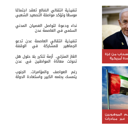
تنفيذية انتقالي الضالع تعقد اجتماعًا
موسعًا وتؤكد مواصلة التصعيد الشعبي
نداء ودعوة لتواصل العصيان المدني
السلمي في العاصمة عدن
تنفيذية انتقالي العاصمة عدن تدعو
الجماهير للمشاركة في الوقفة
التضامنية مع المعتقل البطل معين
المقرحي
نسحاب من غزة
الغاز المنزلي.. أزمة تتكرر بلا حلول هل
ة أمريكية
تحولت معاناة المواطنين في عدن
والمحافظات إلى ورقة ضغط أم نتيجة
لفشل الإدارة؟
رغم العواصف والمؤامرات.. الجنوب
يتمسك بحلمه الكبير واستعادة الدولة
باتت عنوانًا لمرحلة الصمود
عم الموهوبين
 عبر مبادرات