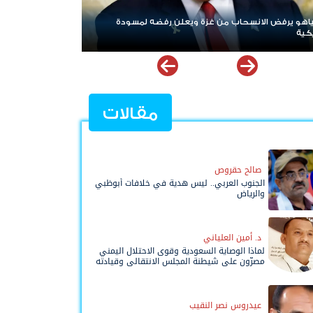
على «خروقات» حزب الله.. إسرائيل تشن ضربات على جنوب
ن
مقالات
صالح حقروص
الجنوب العربي.. ليس هدية في خلافات أبوظبي
والرياض
د. أمين العلياني
لماذا الوصاية السعودية وقوى الاحتلال اليمني
مصرّون على شيطنة المجلس الانتقالي وقيادته
المفوضة وحواضنه الشعبية؟
عيدروس نصر النقيب