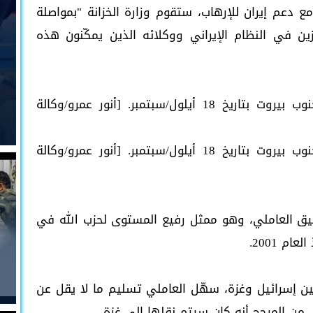
 دعم إيران للإرهاب، ستقوم وزارة الخزانة "بمواصلة
ين في النظام الإيراني ووكلائه الذين يمكّنون هذه
مقاتلو حزب الله يرفعون علم الحزب في جنوب بيروت بتاريخ 18 أيلول/سبتمبر. [أنور عمرو/وكالة
مقاتلو حزب الله يرفعون علم الحزب في جنوب بيروت بتاريخ 18 أيلول/سبتمبر. [أنور عمرو/وكالة
يق العاملي، وهو ممثل رفيع المستوى لحزب الله في
م 2001.
 بين إسرائيل وغزة، سهّل العاملي تسليم ما لا يقل عن