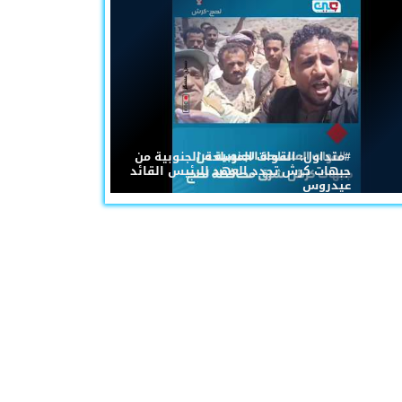
#متداول: القوات المسلحة الجنوبية من
جبهات كرش تجدد العهد للرئيس القائد
عيدروس