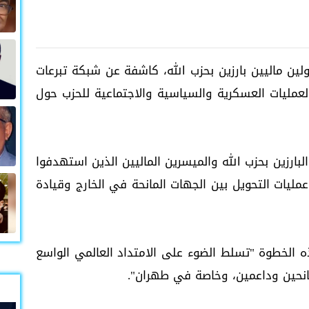
ايات المتحدة عقوبات على 4 مسؤولين ماليين بارزين بحزب الله، كاشفة عن شبكة تبرعات
لعمليات العسكرية والسياسية والاجتماعية للحزب حول
البارزين بحزب الله والميسرين الماليين الذين استهدفوا
ون بتنسيق عمليات التحويل بين الجهات المانحة في الخارج وقيادة
ذه الخطوة "تسلط الضوء على الامتداد العالمي الواسع
مانحين وداعمين، وخاصة في طهران".