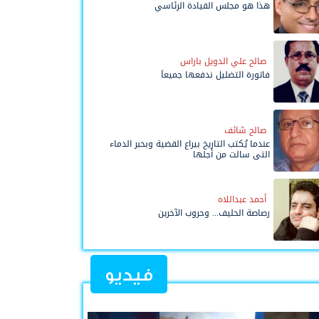
هذا هو مجلس القيادة الرئاسي
صالح علي الدويل باراس
فاتورة التضليل ندفعها جميعاً
صالح شائف
عندما يُكتب التاريخ بيراع القضية وبحبر الدماء
التي سالت من أجلها
أحمد عبداللاه
رصاصة الحليف... وحروب الآخرين
فيديو