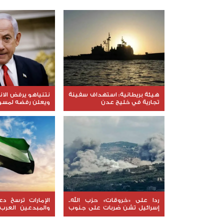
هيئة بريطانية: استهداف سفينة
نتنياهو يرفض الا
تجارية في خليج عدن
ويعلن رفضه لمسود
ردا على «خروقات» حزب الله..
الإمارات ترسخ د
إسرائيل تشن ضربات على جنوب
والمبدعين العرب
لبنان
نوعية ملهمة