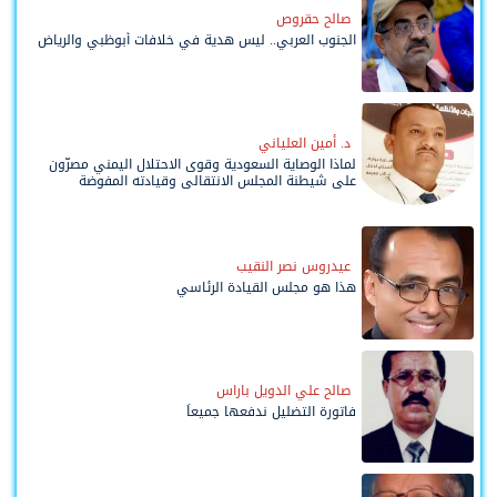
صالح حقروص
الجنوب العربي.. ليس هدية في خلافات أبوظبي والرياض
د. أمين العلياني
لماذا الوصاية السعودية وقوى الاحتلال اليمني مصرّون
على شيطنة المجلس الانتقالي وقيادته المفوضة
وحواضنه الشعبية؟
عيدروس نصر النقيب
هذا هو مجلس القيادة الرئاسي
صالح علي الدويل باراس
فاتورة التضليل ندفعها جميعاً