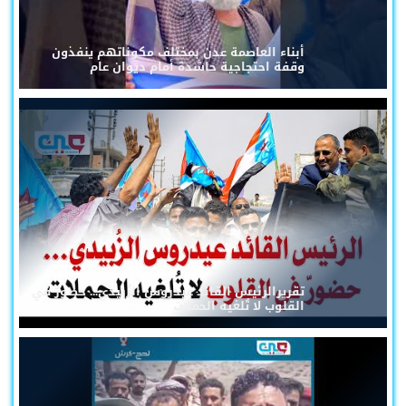
أبناء العاصمة عدن بمختلف مكوناتهم ينفذون
وقفة احتجاجية حاشدة أمام ديوان عام
تقريرالرئيس القائد عيدروس الزُبيدي... حضورٌ في
القلوب لا تُلغيه الحملات