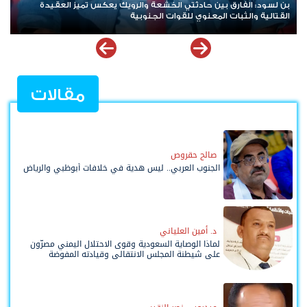
هاني بن بريك: المجلس الانتقالي لا يختزل الجنوب.. وتوحيد الصف
للوصول لاستعادة الدولة أولوية تفرضها الحكمة
مقالات
صالح حقروص
الجنوب العربي.. ليس هدية في خلافات أبوظبي والرياض
د. أمين العلياني
لماذا الوصاية السعودية وقوى الاحتلال اليمني مصرّون
على شيطنة المجلس الانتقالي وقيادته المفوضة
وحواضنه الشعبية؟