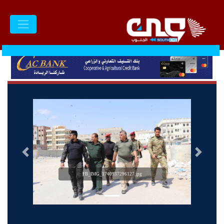
السابق
التالى
FB_IMG_1740937296127.jpg