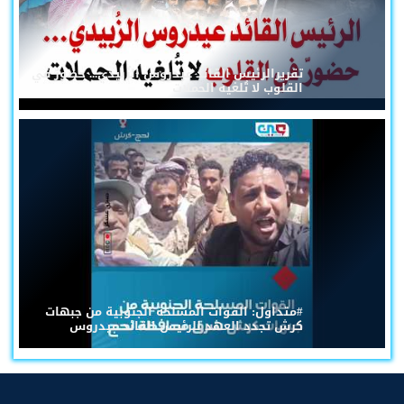
تقريرالرئيس القائد عيدروس الزُبيدي... حضورٌ في
القلوب لا تُلغيه الحملات
#متداول: القوات المسلحة الجنوبية من جبهات
كرش تجدد العهد للرئيس القائد عيدروس