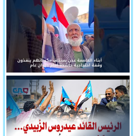
أبناء العاصمة عدن بمختلف مكوناتهم ينفذون
وقفة احتجاجية حاشدة أمام ديوان عام