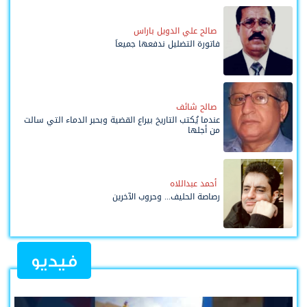
صالح علي الدويل باراس
فاتورة التضليل ندفعها جميعاً
صالح شائف
عندما يُكتب التاريخ بيراع القضية وبحبر الدماء التي سالت
من أجلها
أحمد عبداللاه
رصاصة الحليف... وحروب الآخرين
فيديو