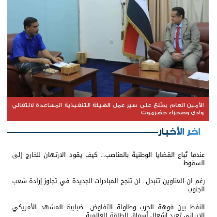
الأمين العام يطّلع على سير عمل الهيئة التنفيذية المساعدة لانتقالي
وادي وصحراء حضرموت
اخر الأخبار
عندما تُباع القضايا الوطنية بالمناصب... كيف يقود الارتهان للخارج إلى
السقوط
رغم ان العناوين تتبدل.. لن تنجح المبادرات الجديدة في تجاوز إرادة شعب
الجنوب
النفط بين فوهة الحرب وطاولة التفاوض.. ضبابية المشهد الأمريكي
الإيراني تعيد إشعال أسواق الطاقة العالمية