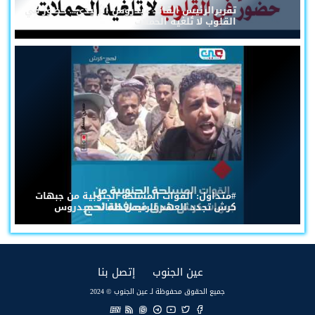
تقريرالرئيس القائد عيدروس الزُبيدي... حضورٌ في
القلوب لا تُلغيه الحملات
#متداول: القوات المسلحة الجنوبية من جبهات
كرش تجدد العهد للرئيس القائد عيدروس
(current)
(current)
عين الجنوب
إتصل بنا
جميع الحقوق محفوظة لـ عين الجنوب © 2024
EN