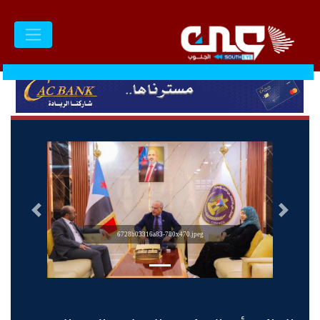
السابق
التالى
6728b03316a83-780x470.jpeg