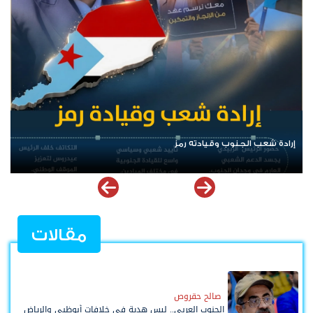
الرئيس عيدروس الزُبيدي.. نبض الجنوب ورمز إرادته
مقالات
صالح حقروص
الجنوب العربي.. ليس هدية في خلافات أبوظبي والرياض