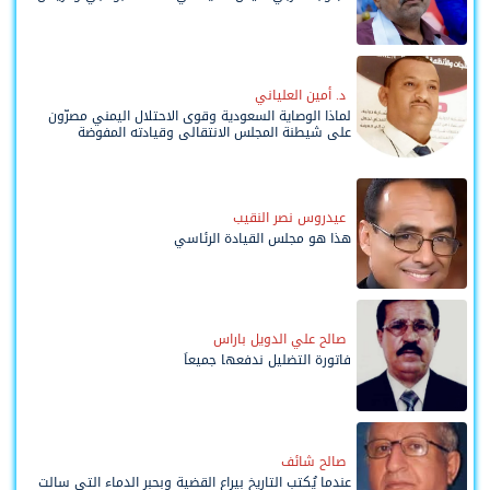
د. أمين العلياني
لماذا الوصاية السعودية وقوى الاحتلال اليمني مصرّون
على شيطنة المجلس الانتقالي وقيادته المفوضة
وحواضنه الشعبية؟
عيدروس نصر النقيب
هذا هو مجلس القيادة الرئاسي
صالح علي الدويل باراس
فاتورة التضليل ندفعها جميعاً
صالح شائف
عندما يُكتب التاريخ بيراع القضية وبحبر الدماء التي سالت