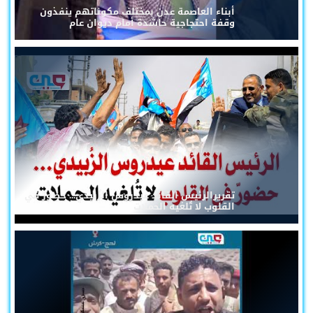
أبناء العاصمة عدن بمختلف مكوناتهم ينفذون
وقفة احتجاجية حاشدة أمام ديوان عام
تقريرالرئيس القائد عيدروس الزُبيدي... حضورٌ في
القلوب لا تُلغيه الحملات