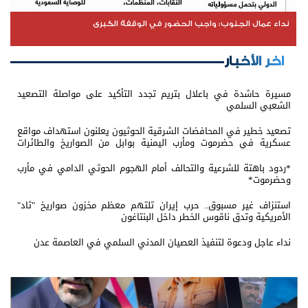
نداء عمال الجنوب: واجب الحضور في الوقفة الكبرى
اخر الأخبار
مسيرة حاشدة في باعلال بتريم تجدد التأكيد على مواصلة التصعيد
الشعبي السلمي
تصعيد خطير في المحافضات الشرقية الحوثيون يعلنون استهداف مواقع
عسكرية في حضرموت ومأرب اليمنية بوابل من الصواريخ والطائرات
المسيّرة
*ردود باهتة للشرعية والتحالف أمام الهجوم الحوثي الدامي في مأرب
وحضرموت*
استنزاف غير مسبوق.. حرب إيران تلتهم معظم مخزون صواريخ "ثاد"
الأمريكية وتدق ناقوس الخطر داخل البنتاغون
نداء عاجل ودعوة لتنفيذ العصيان المدني السلمي في العاصمة عدن