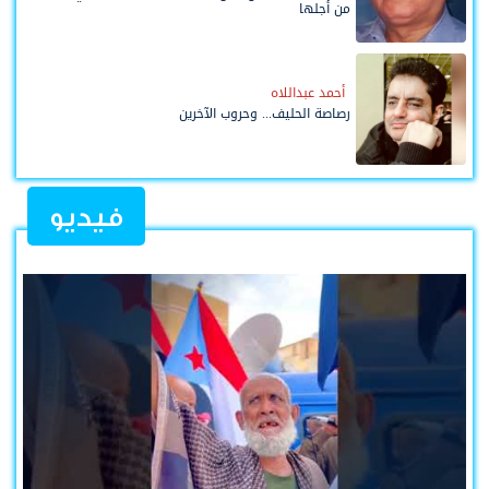
من أجلها
أحمد عبداللاه
رصاصة الحليف... وحروب الآخرين
فيديو