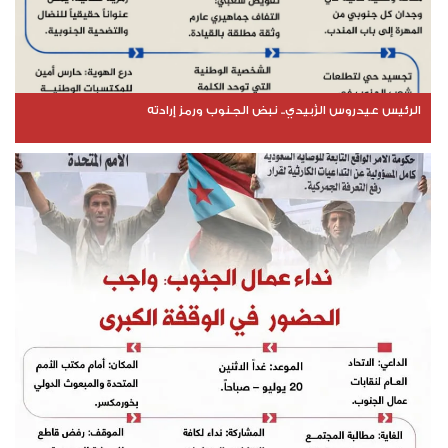
الرئيس عيدروس الزُبيدي.. نبض الجنوب ورمز إرادته