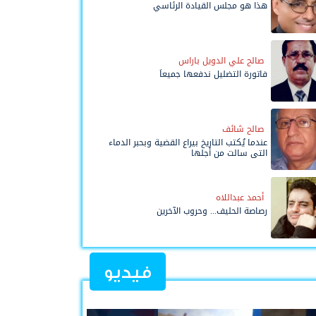
هذا هو مجلس القيادة الرئاسي
صالح علي الدويل باراس
فاتورة التضليل ندفعها جميعاً
صالح شائف
عندما يُكتب التاريخ بيراع القضية وبحبر الدماء
التي سالت من أجلها
أحمد عبداللاه
رصاصة الحليف... وحروب الآخرين
فيديو