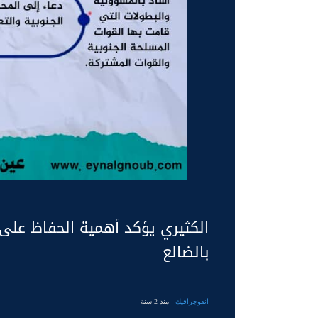
الكثيري يؤكد أهمية الحفاظ على 
بالضالع
انفوجرافيك
- منذ 2 سنة