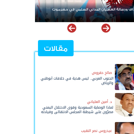
أبرز ممارسات حكومة الوصاية ضد أبناء الجنوب العربي
مقالات
صالح حقروص
الجنوب العربي.. ليس هدية في خلافات أبوظبي
والرياض
د. أمين العلياني
لماذا الوصاية السعودية وقوى الاحتلال اليمني
مصرّون على شيطنة المجلس الانتقالي وقيادته
المفوضة وحواضنه الشعبية؟
عيدروس نصر النقيب