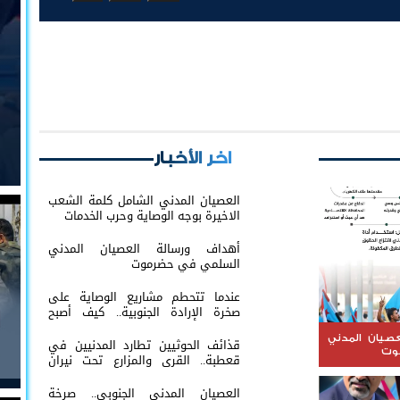
اخر الأخبار
العصيان المدني الشامل كلمة الشعب
الاخيرة بوجه الوصاية وحرب الخدمات
أهداف ورسالة العصيان المدني
السلمي في حضرموت
عندما تتحطم مشاريع الوصاية على
صخرة الإرادة الجنوبية.. كيف أصبح
التمسك بالثوابت الوطنية خط الدفاع
الأول؟
عصيان المدني
قذائف الحوثيين تطارد المدنيين في
وت
قعطبة.. القرى والمزارع تحت نيران
القصف العشوائي
العصيان المدني الجنوبي.. صرخة