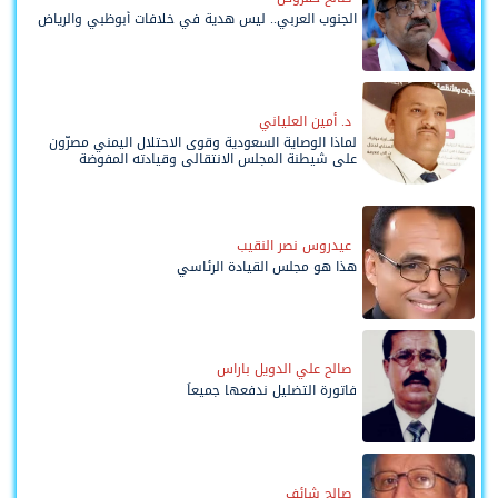
الجنوب العربي.. ليس هدية في خلافات أبوظبي والرياض
د. أمين العلياني
لماذا الوصاية السعودية وقوى الاحتلال اليمني مصرّون
على شيطنة المجلس الانتقالي وقيادته المفوضة
وحواضنه الشعبية؟
عيدروس نصر النقيب
هذا هو مجلس القيادة الرئاسي
صالح علي الدويل باراس
فاتورة التضليل ندفعها جميعاً
صالح شائف