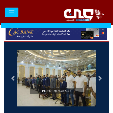
السابق
التالى
IMG-20241210-WA0025.jpg