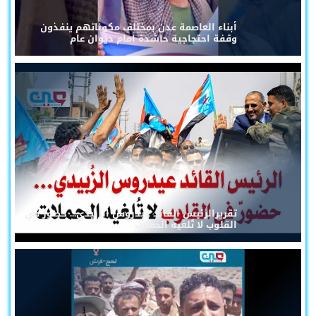
أبناء العاصمة عدن بمختلف مكوناتهم ينفذون
وقفة احتجاجية حاشدة أمام ديوان عام
تقريرالرئيس القائد عيدروس الزُبيدي... حضورٌ في
القلوب لا تُلغيه الحملات