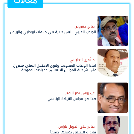
مقالات
صالح حقروص
الجنوب العربي.. ليس هدية في خلافات أبوظبي والرياض
د. أمين العلياني
لماذا الوصاية السعودية وقوى الاحتلال اليمني مصرّون
على شيطنة المجلس الانتقالي وقيادته المفوضة
وحواضنه الشعبية؟
عيدروس نصر النقيب
هذا هو مجلس القيادة الرئاسي
صالح علي الدويل باراس
فاتورة التضليل ندفعها جميعاً