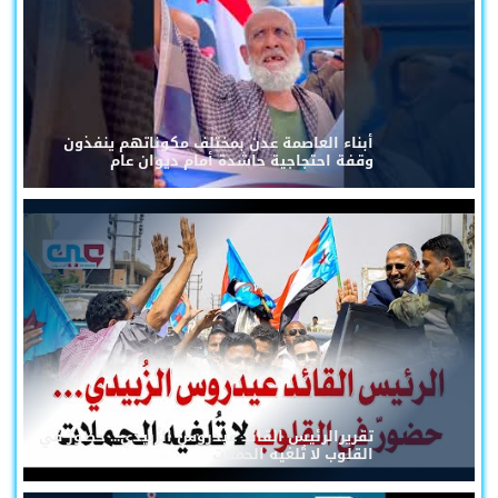
أبناء العاصمة عدن بمختلف مكوناتهم ينفذون
وقفة احتجاجية حاشدة أمام ديوان عام
تقريرالرئيس القائد عيدروس الزُبيدي... حضورٌ في
القلوب لا تُلغيه الحملات