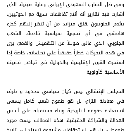
وفي ظل التقارب السعودي الإيراني برعاية صينية، الذي
أشارت فيه تقارير أنه أنتج تفاهمات سرية مع الحوثيين،
يشعر الجنوبيون بقلق متزايد من أن يُنظر إليهم كجزء
هامشي في أي تسوية سياسية قادمة. الشعب
الجنوبي، الذي عانى طويلاً من التهميش والقمع، يرى
في هذه التحركات خطراً حقيقياً على تطلعاته، خاصة إذا
استمرت القوى الإقليمية والدولية في تجاهل قضيته
الأساسية كأولوية.
المجلس الإنتقالي ليس كيان سياسي محدود و طرف
في معادلة النزاع، بل هو طموح شعب كامل يسعى
لاستعادة حقوقه التاريخية وبناء مستقبله على أسس
العدالة والشراكة الحقيقية. هذه المطالب ليست مجرد
طموحات، بل هي استحقاقات مشروعة تستند إلى تاريخ