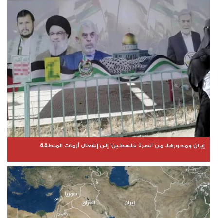
إيران ومحورها.. من "نصرة فلسطين" إلى إشعال أزمات المنطقة