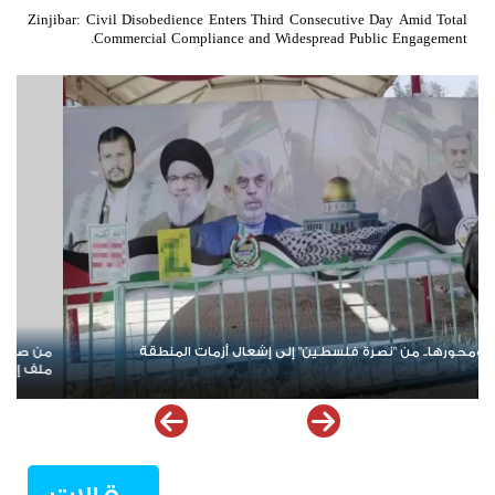
Zinjibar: Civil Disobedience Enters Third Consecutive Day Amid Total
Commercial Compliance and Widespread Public Engagement.
زمة لا يقود الحل؟.. تحالف جديد في باب المندب يعيد فتح
عودة المواجهة ب
ت التحالف العربي في اليمن
تدخل أخطر اختبا