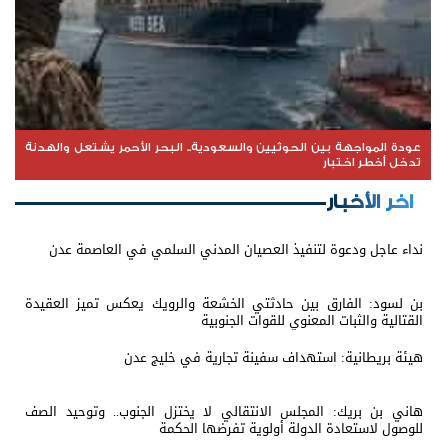
عودة المواجهة بين الحوثيين والسعودية.. البحر الأحمر يشتعل والهدنة
تدخل أخطر اختبار
اخر الأخبار
نداء عاجل ودعوة لتنفيذ العصيان المدني السلمي في العاصمة عدن
بن لسود: الفارق بين حادثتي الخشعة والرويك يعكس تميز العقيدة
القتالية والثبات المعنوي للقوات الجنوبية
هيئة بريطانية: استهداف سفينة تجارية في خليج عدن
هاني بن بريك: المجلس الانتقالي لا يختزل الجنوب.. وتوحيد الصف
للوصول لاستعادة الدولة أولوية تفرضها الحكمة