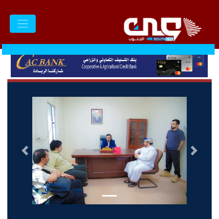
السابق
التالى