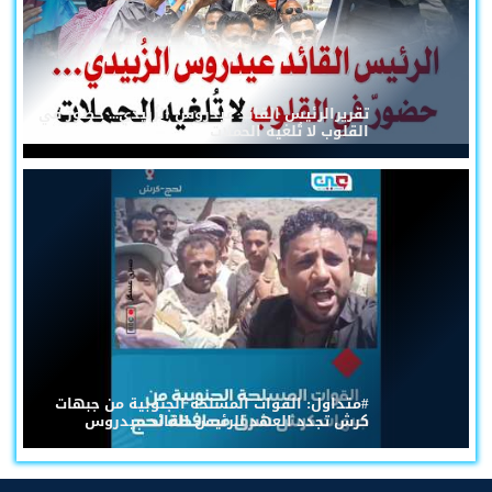
تقريرالرئيس القائد عيدروس الزُبيدي... حضورٌ في
القلوب لا تُلغيه الحملات
#متداول: القوات المسلحة الجنوبية من جبهات
كرش تجدد العهد للرئيس القائد عيدروس