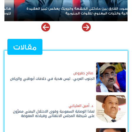
هاني بن بريك: المجلس الانتقالي لا يختزل الجنوب.. وتوحيد الصف
ل
للوصول لاستعادة الدولة أولوية تفرضها الحكمة
ت
مقالات
صالح حقروص
الجنوب العربي.. ليس هدية في خلافات أبوظبي والرياض
د. أمين العلياني
لماذا الوصاية السعودية وقوى الاحتلال اليمني مصرّون
على شيطنة المجلس الانتقالي وقيادته المفوضة
وحواضنه الشعبية؟