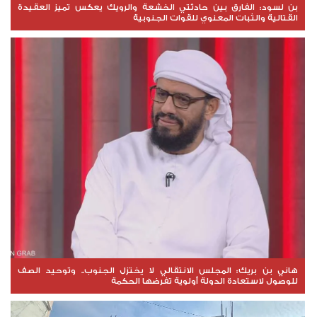
بن لسود: الفارق بين حادثتي الخشعة والرويك يعكس تميز العقيدة
القتالية والثبات المعنوي للقوات الجنوبية
هاني بن بريك: المجلس الانتقالي لا يختزل الجنوب.. وتوحيد الصف
للوصول لاستعادة الدولة أولوية تفرضها الحكمة