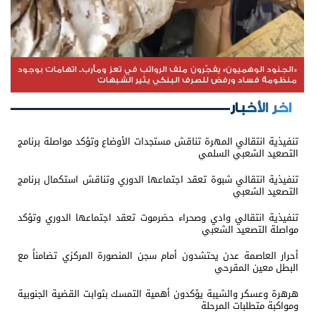
«الجنود الوهميون» يفجّرون ملف الرواتب في تعز ومأرب.. اتهامات بوجود
منظومة فساد ورفض للصرف البنكي يثير الشبهات
اخر الأخبار
تنفيذية انتقالي المهرة تناقش مستجدات الأوضاع وتؤكد مواصلة برنامج
التصعيد الشعبي السلمي
تنفيذية انتقالي شبوة تعقد اجتماعها الدوري وتناقش استكمال برنامج
التصعيد الشعبي
تنفيذية انتقالي وادي وصحراء حضرموت تعقد اجتماعها الدوري وتؤكد
مواصلة التصعيد الشعبي
أحرار العاصمة عدن يحتشدون أمام سجن المنصورة المركزي تضامناً مع
البطل معين المقرحي
هرهرة وعسكر والشيبة يؤكدون أهمية التمسك بثوابت القضية الجنوبية
ومواكبة متطلبات المرحلة