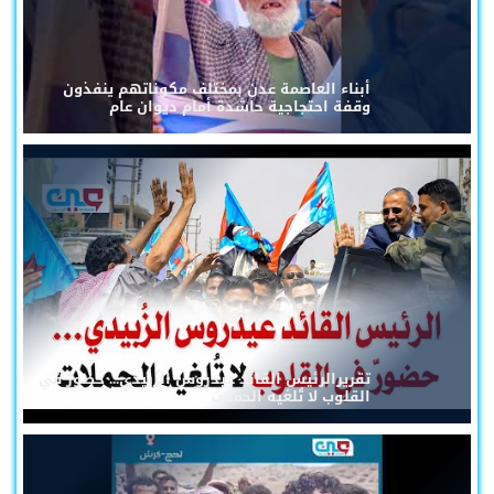
أبناء العاصمة عدن بمختلف مكوناتهم ينفذون
وقفة احتجاجية حاشدة أمام ديوان عام
تقريرالرئيس القائد عيدروس الزُبيدي... حضورٌ في
القلوب لا تُلغيه الحملات