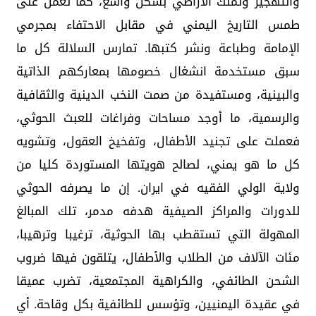
والتهجير وتملك الأراضي بشكل واسع، كما تعمل على
طمس التاريخ اليمني في مقابل الاحتفاء بمجرمي
الإمامة وطباعة ونشر كتبها. تمارس السلالة كل ما
سبق مستخدمة انشغال خصومها بمعاركهم الذاتية
والبينية، ومستفيدة من صمت النخب الدينية والثقافية
والرسمية، ما أوجد مساحات وفراغات للعبث الحوثي،
فعملت على تجنيد الأطفال، وتفخيخ العقول، وتشويه
كل ما هو يمني، لصالح هويتها المستوردة كليا من
ولاية الولي الفقيه في ايران. إن ما يصرفه الحوثي
للدورات والمراكز الصيفية هدفه مدمر، تلك المبالغ
المهولة التي تستقطب بها الحوثية، ترغيبا وترهيبا،
مئات الآلاف من الطلاب والأطفال، يتلقون فيها ضروب
الشحن الطائفي، والكراهية المجتمعية، تضرب عميقا
في عقيدة اليمنيين، وتؤسس للطائفية بكل وقاحة. أي