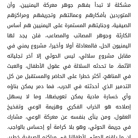
مشكلة لا تبدأ بفهم جوهر معركة اليمنيين، وأن
المتوردين بأفكارهم وعمالتهم وتجريفهم ومراكزهم
الصيفية، وجنايتهم المستمرة على اليمنيين هم أساس
الكارثة وجوهر المصائب والمصاعب، فلن يجد لها
اليمنيون الحل، فالمعادلة أولا وأخيرا، مشروع يمني في
مقابل مشروع سلالي، ليس الحوثي إلا آخر تجلياته
الآثمة. ما تحدثه السلالة في عقول الأطفال، والعبث
في المناهج، أكثر خطرا على الحاضر والمستقبل من كل
التدمير الذي أحدثته في الحرب، فما دمر يمكن بناؤه
وأي خسارة مادية يمكن تعويضها، وما لا يسهل
إصلاحه هو الخراب الفكري وهزيمة الوعي وتفخيخ
العقول، ومن ينأى بنفسه عن معركة الوعي، مشارك
في جريمة الحوثي، وهو بلا كرامة أو إحساس بالواجب.
إن ما يلقنه الحوثي لأطفالنا في مراكزه الصيفية خطير،