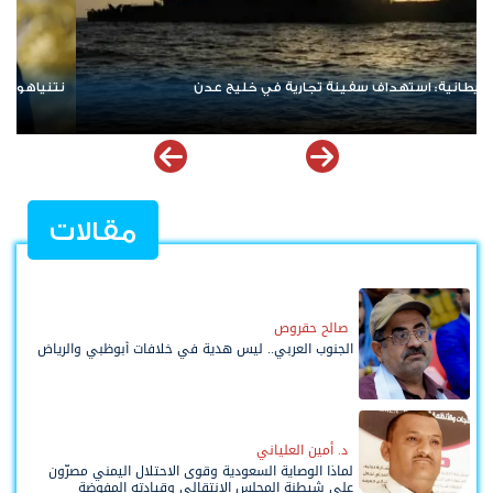
نتنياهو يرفض الانسحاب من غزة ويعلن رفضه لمسودة أمريكية
ردا ع
مقالات
صالح حقروص
الجنوب العربي.. ليس هدية في خلافات أبوظبي والرياض
د. أمين العلياني
لماذا الوصاية السعودية وقوى الاحتلال اليمني مصرّون
على شيطنة المجلس الانتقالي وقيادته المفوضة