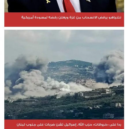
نتنياهو يرفض الانسحاب من غزة ويعلن رفضه لمسودة أمريكية
ردا على «خروقات» حزب الله.. إسرائيل تشن ضربات على جنوب لبنان