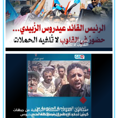
تقريرالرئيس القائد عيدروس الزُبيدي... حضورٌ في
القلوب لا تُلغيه الحملات
#متداول: القوات المسلحة الجنوبية من جبهات
كرش تجدد العهد للرئيس القائد عيدروس