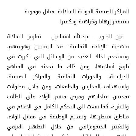
المراكز الصيفية الحوثية السلالية، قنابل موقوتة
ستنفجر إرهابا وكراهية وتكفيرا
عين الجنوب ـ عبدالله اسماعيل تمارس السلالة
منهجية "الإبادة الثقافية" ضد اليمنيين وهويتهم،
وتستخدم لذلك العديد من الوسائل التي تكررت في
تاريخ أسلافها، ومن ذلك ما تحدثه في المناهج
الدراسية، والدورات الثقافية والمراكز الصيفية،
واستهداف المدارس والجامعات، ومن خلال محاولات
تقديس قياداتهم وفرض قسَم الولاء على الطلاب
والنشء، كما سعت الى التحكم الكامل في الإعلام في
مناطق سيطرتها، وتقديم الوظيفة في مقابل الولاء،
والتغيير الديموغرافي من خلال التطهير العرقي