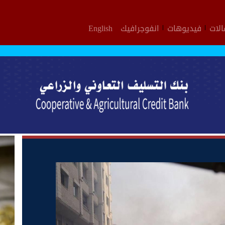
لات
فيديوهات
انفوجرافيك
English