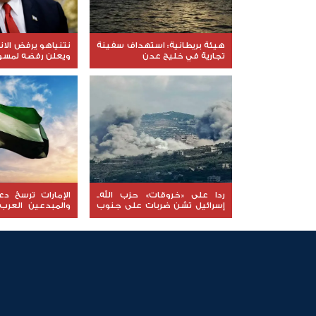
هيئة بريطانية: استهداف سفينة
نتنياهو يرفض الا
تجارية في خليج عدن
ويعلن رفضه لمسود
ردا على «خروقات» حزب الله..
الإمارات ترسخ د
إسرائيل تشن ضربات على جنوب
والمبدعين العرب
لبنان
نوعية ملهمة