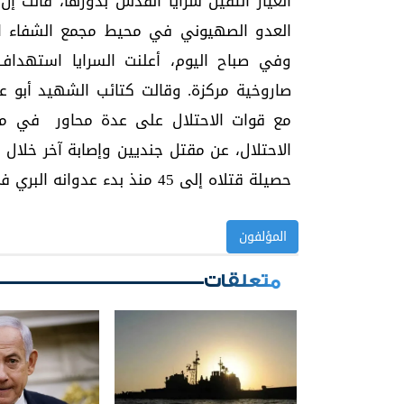
العيار الثقيل سرايا القدس بدورها، قالت إ
العدو الصهيوني في محيط مجمع الشفاء ا
وفي صباح اليوم، أعلنت السرايا استهدا
صاروخية مركزة. وقالت كتائب الشهيد أبو
مع قوات الاحتلال على عدة محاور في مدي
الاحتلال، عن مقتل جنديين وإصابة آخر خلال 
حصيلة قتلاه إلى 45 منذ بدء عدوانه البري في 27 تشرين الأول/ أكتوبر الماضي.
المؤلفون
متعلقات