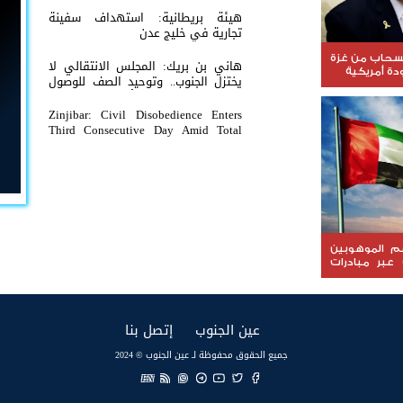
هيئة بريطانية: استهداف سفينة
تجارية في خليج عدن
نسحاب من غزة
هاني بن بريك: المجلس الانتقالي لا
ة أمريكية
يختزل الجنوب.. وتوحيد الصف للوصول
لاستعادة الدولة أولوية تفرضها
الحكمة
Zinjibar: Civil Disobedience Enters
Third Consecutive Day Amid Total
Commercial Compliance and
Widespread Public Engagement.
عم الموهوبين
 عبر مبادرات
(current)
(current)
عين الجنوب
إتصل بنا
جميع الحقوق محفوظة لـ عين الجنوب © 2024
EN