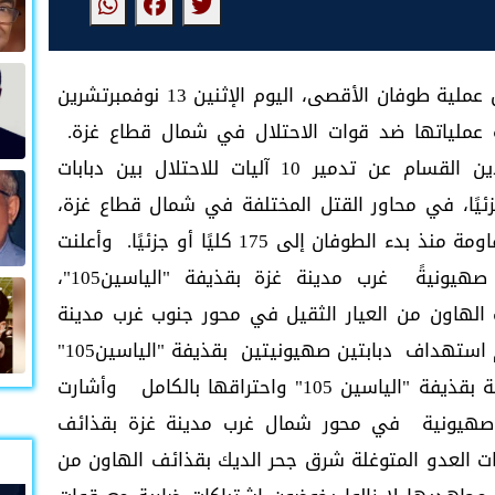
غزة|| عين الجنوب: لليوم الثامن والثلاثين من عملية طوفان الأقصى، اليوم الإثنين 13 نوفمبرتشرين
فلسطينية عملياتها ضد قوات الاحتلال في شمال قطاع غزة.
وخلال اليوم، أعلنت كتائب الشهيد عز الدين القسام عن تدمير 10 آليات للاحتلال بين دبابات
جزئيًا، في محاور القتل المختلفة في شمال قطاع غزة،
ليرتفع العدد الكلي للآليات التي دمرتها المقاومة منذ بدء الطوفان إلى 175 كليًا أو جزئيًا. وأعلنت
كتائب القسام، أنها استهدفت 3 دباباتٍ صهيونيةً غرب مدينة غزة بقذيفة "الياسين105"،
الهاون من العيار الثقيل في محور جنوب غرب مدينة
غزة. أما في غرب مدينة غزة، فأعلنت القسام استهداف دبابتين صهيونيتين بقذيفة "الياسين105"
وقذيفة "تاندوم"، وتدمير ناقلة جندٍ صهيونية بقذيفة "الياسين 105" واحتراقها بالكامل وأشارت
 استهداف مقاوميها 4 آليات صهيونية في محور شمال غرب مدينة غزة بقذائف
كون قوات العدو المتوغلة شرق جحر الديك بقذائف الهاون من