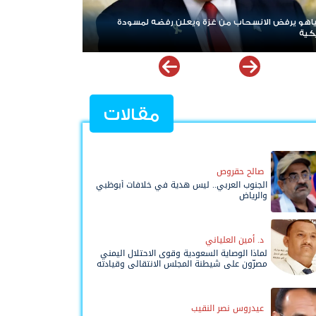
 ويعلن رفضه لمسودة
ردا على «خروقات» حزب الله.. إسرائيل تشن ضربات
لبنان
مقالات
صالح حقروص
الجنوب العربي.. ليس هدية في خلافات أبوظبي
والرياض
د. أمين العلياني
لماذا الوصاية السعودية وقوى الاحتلال اليمني
مصرّون على شيطنة المجلس الانتقالي وقيادته
المفوضة وحواضنه الشعبية؟
عيدروس نصر النقيب