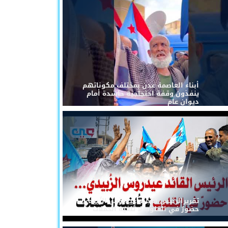
أبناء العاصمة عدن بمختلف مكوناتهم
ينفذون وقفة احتجاجية حاشدة أمام
ديوان عام
تقريرالرئيس القائد عيدروس الزُبيدي...
حضورٌ في القلوب لا تُلغيه الحملات