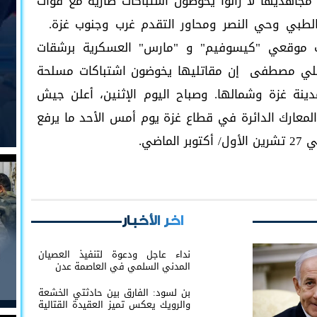
ن مجاهديها لا زالوا يخوضون اشتباكات ضارية مع قوات
لطبي وحي النصر ومحاور التقدم غرب وجنوب غزة.
ف موقعي "كيسوفيم" و "مارس" العسكرية برشقات
 علي مصطفى إن مقاتليها يخوضون اشتباكات مسلحة
نة غزة وشمالها. وصباح اليوم الإثنين، أعلن جيش
المعارك الدائرة في قطاع غزة يوم أمس الأحد ما يرفع
اخر الأخبار
نداء عاجل ودعوة لتنفيذ العصيان
المدني السلمي في العاصمة عدن
بن لسود: الفارق بين حادثتي الخشعة
والرويك يعكس تميز العقيدة القتالية
والثبات المعنوي للقوات الجنوبية