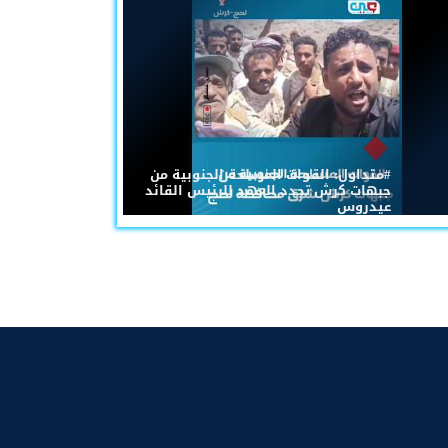
#متداول: القوات المسلحة الجنوبية من
جبهات كرش تجدد العهد للرئيس القائد
عيدروس