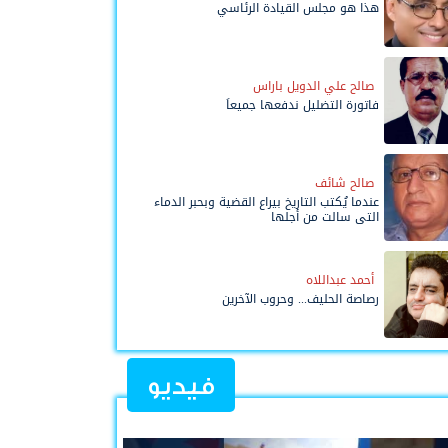
هذا هو مجلس القيادة الرئاسي
صالح علي الدويل باراس
فاتورة التضليل ندفعها جميعاً
صالح شائف
عندما يُكتب التاريخ بيراع القضية وبحبر الدماء
التي سالت من أجلها
أحمد عبداللاه
رصاصة الحليف... وحروب الآخرين
فيديو