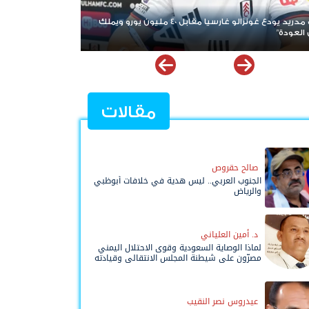
ريال مدريد يودع غونزالو غارسيا مقابل 40 مليون يورو ويملك
منافس إسباني يهدد طموح برشلو
هل تتم الصفقة مقابل 10 ملايين يورو؟
مقالات
صالح حقروص
الجنوب العربي.. ليس هدية في خلافات أبوظبي
والرياض
د. أمين العلياني
لماذا الوصاية السعودية وقوى الاحتلال اليمني
مصرّون على شيطنة المجلس الانتقالي وقيادته
المفوضة وحواضنه الشعبية؟
عيدروس نصر النقيب