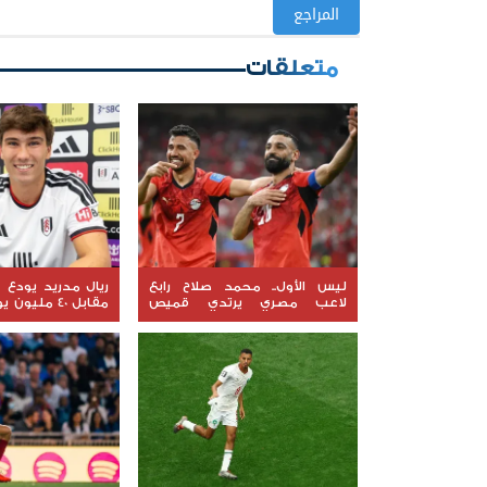
المراجع
متعلقات
ليس الأول.. محمد صلاح رابع
ريال مدريد يودع غ
لاعب مصري يرتدي قميص
مقابل 40 ملي
طرابزون
العودة"