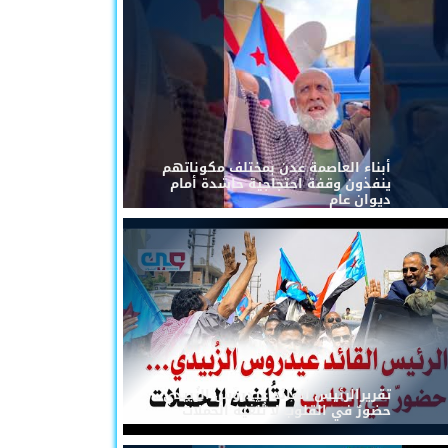
أبناء العاصمة عدن بمختلف مكوناتهم
ينفذون وقفة احتجاجية حاشدة أمام
ديوان عام
تقريرالرئيس القائد عيدروس الزُبيدي...
حضورٌ في القلوب لا تُلغيه الحملات