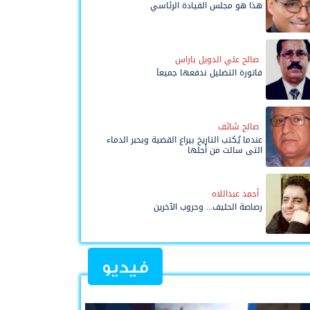
هذا هو مجلس القيادة الرئاسي
صالح علي الدويل باراس
فاتورة التضليل ندفعها جميعاً
صالح شائف
عندما يُكتب التاريخ بيراع القضية وبحبر الدماء
التي سالت من أجلها
أحمد عبداللاه
رصاصة الحليف... وحروب الآخرين
فيديو