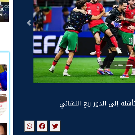
"حق العودة"
التالى
المنتخب البرتغالي
هله إلى الدور ربع النهائي