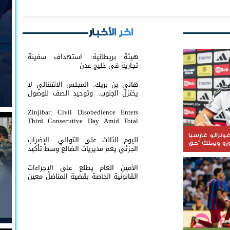
اخر الأخبار
هيئة بريطانية: استهداف سفينة
تجارية في خليج عدن
هاني بن بريك: المجلس الانتقالي لا
يختزل الجنوب.. وتوحيد الصف للوصول
لاستعادة الدولة أولوية تفرضها
الحكمة
Zinjibar: Civil Disobedience Enters
Third Consecutive Day Amid Total
Commercial Compliance and
Widespread Public Engagement.
ونزالو غارسيا
لليوم الثالث على التوالي.. الإضراب
ون يورو ويملك "حق
الجزئي يعم مديريات الضالع وسط تأكيد
على مواصلة التصعيد حتى انتزاع
الحقوق
الأمين العام يطلع على الإجراءات
القانونية الخاصة بقضية المناضل معين
المقرحي ومعتقلي تظاهرة معاشيق
السلمية