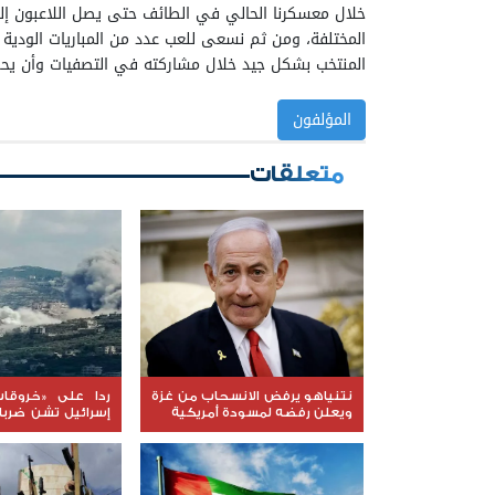
خلال معسكرنا الحالي في الطائف حتى يصل اللاعبون إلى
المختلفة، ومن ثم نسعى للعب عدد من المباريات الودية 
المنتخب بشكل جيد خلال مشاركته في التصفيات وأن يحظى
المؤلفون
متعلقات
نتنياهو يرفض الانسحاب من غزة
ردا على «خروقات
ويعلن رفضه لمسودة أمريكية
إسرائيل تشن ضرب
لبنان