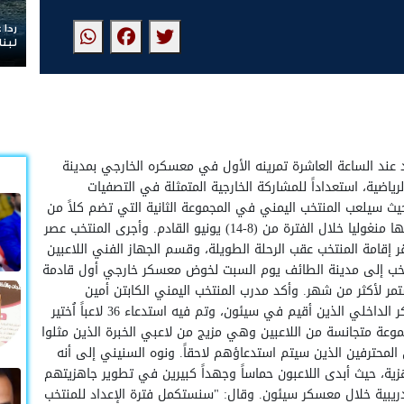
ردا 
لبنا
 عند الساعة العاشرة تمرينه الأول في معسكره الخارجي بمدينة
رياضية، استعداداً للمشاركة الخارجية المتمثلة في التصفيات
يوية المؤهلة إلى نهائيات كأس آسيا الصين 2023، حيث سيلعب المنتخب اليمني في المجموعة الثانية التي تضم كلاً من
(اليمن – فلسطين – الفلبين – منغوليا) وتستضف مبارياتها منغوليا خلال الفترة من (8-14) يونيو القادم. وأجرى المنتخب عصر
 إقامة المنتخب عقب الرحلة الطويلة، وقسم الجهاز الفني اللاعبين
منتخب إلى مدينة الطائف يوم السبت لخوض معسكر خارجي أول قادمة
مر لأكثر من شهر. وأكد مدرب المنتخب اليمني الكابتن أمين
السنيني، أن المنتخب حقق الأهداف المرجوة من المعسكر الداخلي الذين أقيم في سيئون، وتم فيه استدعاء 36 لاعباً اُختير
ار مجموعة متجانسة من اللاعبين وهي مزيج من لاعبي الخبرة الذين مثلوا
المحترفين الذين سيتم استدعاؤهم لاحقاً. ونوه السنيني إلى أنه
هزية، حيث أبدى اللاعبون حماساً وجهداً كبيرين في تطوير جاهزيتهم
ارية خلال التمارين التي تجاوزت 40 وحدة تدريبية خلال معسكر سيئون. وقال: "سنستكمل فترة الإعداد للمنتخب