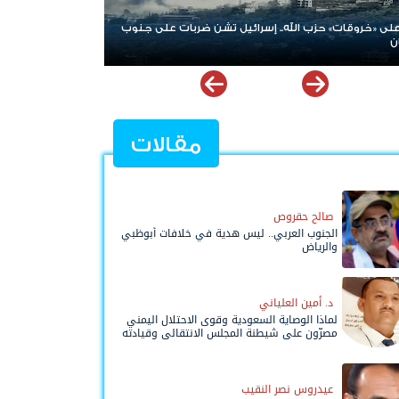
على «خروقات» حزب الله.. إسرائيل تشن ضربات على جنوب
الإمارات ترسخ دعم 
ن
نوعية ملهمة
مقالات
صالح حقروص
الجنوب العربي.. ليس هدية في خلافات أبوظبي
والرياض
د. أمين العلياني
لماذا الوصاية السعودية وقوى الاحتلال اليمني
مصرّون على شيطنة المجلس الانتقالي وقيادته
المفوضة وحواضنه الشعبية؟
عيدروس نصر النقيب