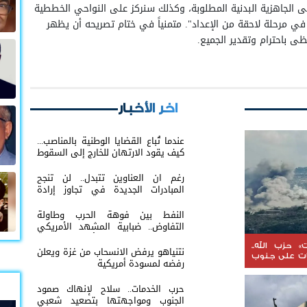
 الجاهزية البدنية المطلوبة، وكذلك سنركز على النواحي الخططية
في مرحلة لاحقة من الإعداد". متمنياً في ختام تصريحه أن يظهر
 باحترام وتقدير الجميع.
اخر الأخبار
عندما تُباع القضايا الوطنية بالمناصب...
كيف يقود الارتهان للخارج إلى السقوط
رغم ان العناوين تتبدل.. لن تنجح
المبادرات الجديدة في تجاوز إرادة
شعب الجنوب
النفط بين فوهة الحرب وطاولة
التفاوض.. ضبابية المشهد الأمريكي
الإيراني تعيد إشعال أسواق الطاقة
العالمية
» حزب الله..
نتنياهو يرفض الانسحاب من غزة ويعلن
ات على جنوب
رفضه لمسودة أمريكية
حرب الخدمات.. سلاح لإنهاك صمود
الجنوب ومواجهتها بتصعيد شعبي