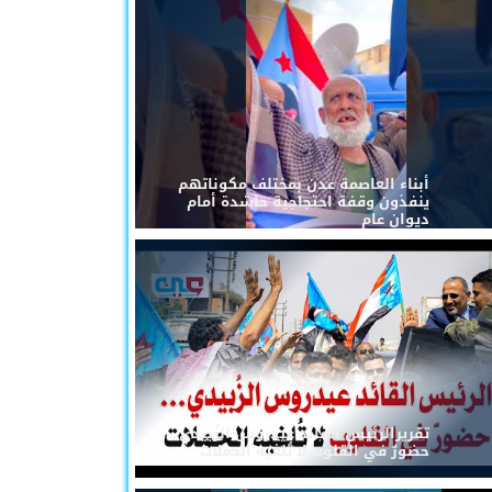
أبناء العاصمة عدن بمختلف مكوناتهم
ينفذون وقفة احتجاجية حاشدة أمام
ديوان عام
تقريرالرئيس القائد عيدروس الزُبيدي...
حضورٌ في القلوب لا تُلغيه الحملات