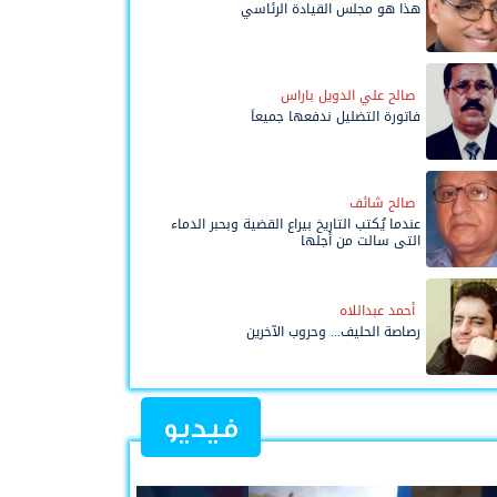
هذا هو مجلس القيادة الرئاسي
صالح علي الدويل باراس
فاتورة التضليل ندفعها جميعاً
صالح شائف
عندما يُكتب التاريخ بيراع القضية وبحبر الدماء
التي سالت من أجلها
أحمد عبداللاه
رصاصة الحليف... وحروب الآخرين
فيديو