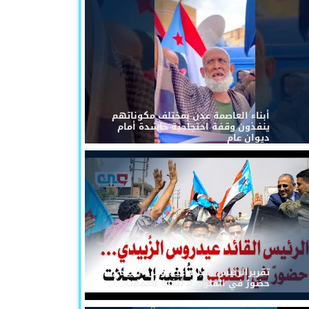
أبناء العاصمة عدن بمختلف مكوناتهم
ينفذون وقفة احتجاجية حاشدة أمام
ديوان عام
تقريرالرئيس القائد عيدروس الزُبيدي...
حضورٌ في القلوب لا تُلغيه الحملات