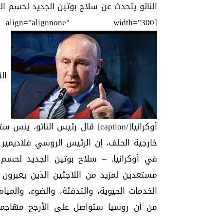
الناتو يتحدث عن سلاح بوتين الجديد لحسم الح
[caption id="attachment_7249" align="alignnone" width="300"]
الن
أوكرانيا[/caption] قال رئيس النات
خارجية الحلف، إن الرئيس الروسي فلاديمير
في أوكرانيا. – سلاح بوتين الجديد لحسم ا
مستعدين لمزيد من اللاجئين الذين يعبرون 
الخدمات الحيوية، والتدفئة، والضوء، والمياه
من أن روسيا ستواصل على الأرجح مهاجمة شب