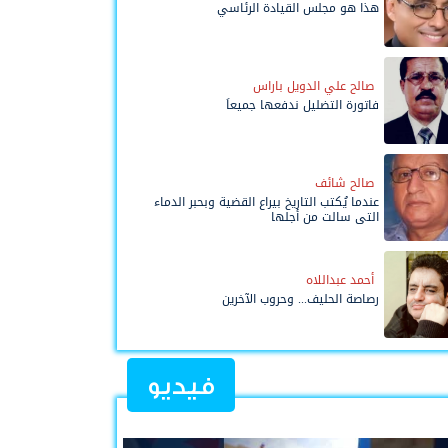
هذا هو مجلس القيادة الرئاسي
صالح علي الدويل باراس
فاتورة التضليل ندفعها جميعاً
صالح شائف
عندما يُكتب التاريخ بيراع القضية وبحبر الدماء
التي سالت من أجلها
أحمد عبداللاه
رصاصة الحليف... وحروب الآخرين
فيديو