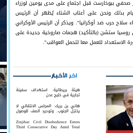
 صحفي ببوخارست قبل اجتماع على مدى يومين لوزراء
يام بذلك ونحن على أعتاب الشتاء يُظهر أن الرئيس
تاء سلاح حرب ضد أوكرانيا”. ويذكر أن الرئيس الأوكراني
ن روسيا ستشن (بالتأكيد) هجمات صاروخية جديدة على
رة الاستعداد للعمل معا لتحمل العواقب”.
اخر الأخبار
هيئة بريطانية: استهداف سفينة
تجارية في خليج عدن
هاني بن بريك: المجلس الانتقالي لا
يختزل الجنوب.. وتوحيد الصف للوصول
لاستعادة الدولة أولوية تفرضها
الحكمة
Zinjibar: Civil Disobedience Enters
Third Consecutive Day Amid Total
Commercial Compliance and