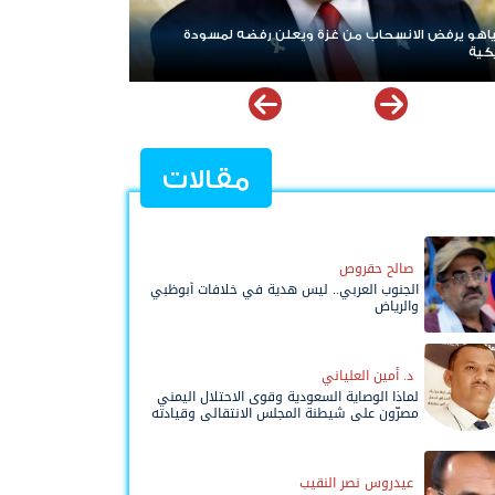
 من غزة ويعلن رفضه لمسودة
ردا على «خروقات» حزب الله.. إسرائيل 
لبنان
مقالات
صالح حقروص
الجنوب العربي.. ليس هدية في خلافات أبوظبي
والرياض
د. أمين العلياني
لماذا الوصاية السعودية وقوى الاحتلال اليمني
مصرّون على شيطنة المجلس الانتقالي وقيادته
المفوضة وحواضنه الشعبية؟
عيدروس نصر النقيب