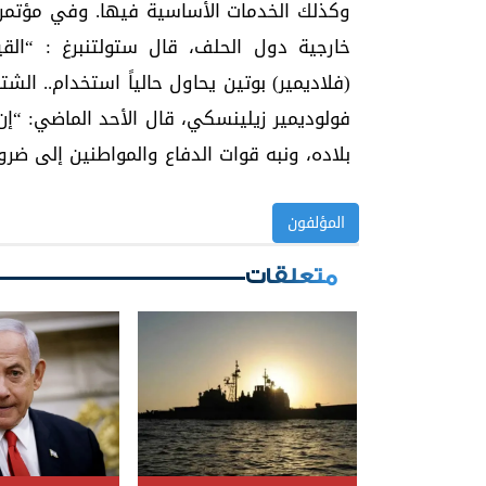
وكذلك الخدمات الأساسية فيها. وفي مؤتمر
خارجية دول الحلف، قال ستولتنبرغ : “الق
(فلاديمير) بوتين يحاول حالياً استخدام.. الش
فولوديمير زيلينسكي، قال الأحد الماضي: “إ
بلاده، ونبه قوات الدفاع والمواطنين إلى ضرو
المؤلفون
متعلقات