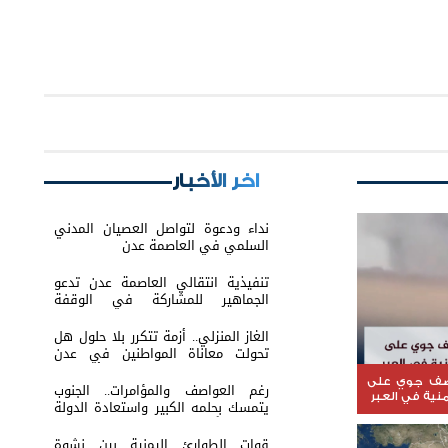
اخر الأخبار
نداء ودعوة لتواصل العصيان المدني
السلمي في العاصمة عدن
تنفيذية انتقالي العاصمة عدن تدعو
الجماهير للمشاركة في الوقفة
التضامنية مع المعتقل البطل معين
المقرحي
الغاز المنزلي.. أزمة تتكرر بلا حلول هل
تحولت معاناة المواطنين في عدن
والمحافظات إلى ورقة ضغط أم نتيجة
لفشل الإدارة؟
صف جوي على
رغم العواصف والمؤامرات.. الجنوب
منية في العبر
يتمسك بحلمه الكبير واستعادة الدولة
باتت عنوانًا لمرحلة الصمود
قوات الطوارئ اليمنية بين نشوة