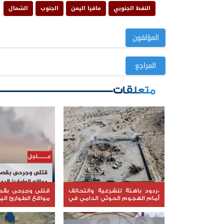
النفط الجنوبي
مافيا اليمن
الجنوب
الشمال
المؤلفون
المراجع
متعلقات
*ردود باهتة للشرعية والتحالف
قتلى وجرحى بق
أمام الهجوم الحوثي الدامي في
مواقع الطوارئ الي
مأرب وحضرموت*