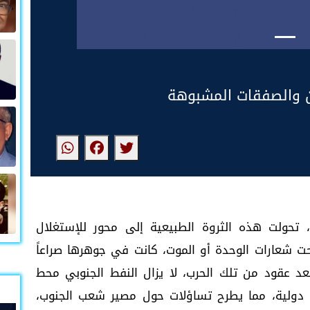
من والصفقات المشبوهة
منذ اكتشاف النفط في الجنوب عام 1988، تحولت هذه الثروة الطبيعية إلى محور للإستغلال
 1994، التي اندلعت تحت شعارات الوحدة أو الموت، كانت في جوهرها صراعاً
عد عقود من تلك الحرب، لا يزال النفط الجنوبي محط
و دولية، مما يطرح تساؤلات حول مصير شعب الجنوب،