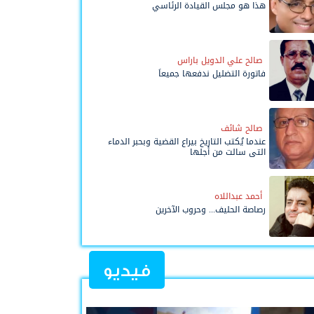
هذا هو مجلس القيادة الرئاسي
صالح علي الدويل باراس
فاتورة التضليل ندفعها جميعاً
صالح شائف
عندما يُكتب التاريخ بيراع القضية وبحبر الدماء
التي سالت من أجلها
أحمد عبداللاه
رصاصة الحليف... وحروب الآخرين
فيديو