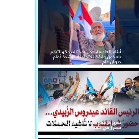
أبناء العاصمة عدن بمختلف مكوناتهم
ينفذون وقفة احتجاجية حاشدة أمام
ديوان عام
تقريرالرئيس القائد عيدروس الزُبيدي...
حضورٌ في القلوب لا تُلغيه الحملات