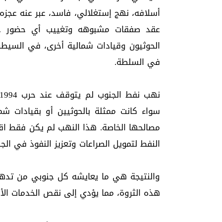
أسلافه، نهج إستغلالي، فاسد، عبر عنه عجزه ع
عقد صفقات مشبوهه وتغييب أي حضور جنو
الحوثيون وقيادات شمالية أخرى، في السيطر
في السلطة.
سواء كانت ممثلة بالحوثيين أو بقيادات ش
مصالحها الخاصة. هذا النهب لم يكن فقط اقتص
النفط لتمويل الصراعات وتعزيز النفوذ في ا
والنتيجة هي ما يعايشه كل جنوبي من تدهور
هذه الثروة، مما يؤدي إلى نقص الخدمات الأس