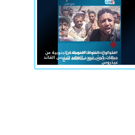
#متداول: القوات المسلحة الجنوبية من
جبهات كرش تجدد العهد للرئيس القائد
عيدروس