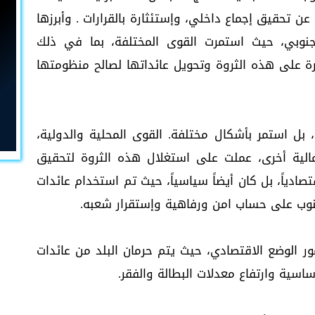
ن تحقيق إجماع داخلي، وإستئثارة بالقرارات . وأبرزها
بي، حيث استمرت القوى المختلفة، بما في ذلك
ة على هذه الثروة وتحويل عائداتها لصالح منظومتها
نهب نفط الجنوب لم يتوقف عند حرب 1994، بل استمر بأشكال مختلفة. القوى المحلية والدولية،
مالية أخرى، عملت على استغلال هذه الثروة لتحقيق
ادياً، بل كان أيضاً سياسياً، حيث تم استخدام عائدات
لجنوب على حساب امن ورفاهية وإستقرار شعبه.
 الوضع الاقتصادي، حيث يتم حرمان البلد من عائدات
اسية وارتفاع معدلات البطالة والفقر.