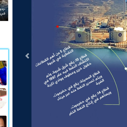
*ردود باهتة للشرعية والتحالف أمام الهجوم الحوثي الدامي
قتل
في مأرب وحضرموت*
الع
التالى