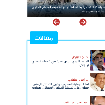
ى وجرحى بقصف جوي على مواقع الطوارئ اليمنية في
بر
مقالات
صالح حقروص
الجنوب العربي.. ليس هدية في خلافات أبوظبي
والرياض
د. أمين العلياني
لماذا الوصاية السعودية وقوى الاحتلال اليمني
مصرّون على شيطنة المجلس الانتقالي وقيادته
المفوضة وحواضنه الشعبية؟
عيدروس نصر النقيب