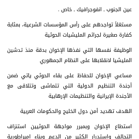
عين الجنوب ـ انفوجرافيك ـ خاص .
مستغلاً تواجدهم على رأس المؤسسات الشرعية، بمثابة
كفارة صغيرة لجرائم المليشيات الحوثية
الوظيفة نفسها التي نفذها الإخوان بدقة منذ تدشين
المليشيا لانقلابها على النظام الجمهوري
مساعي الإخوان للحفاظ على بقاء الحوثي ياتي ضمن
أجندة التنظيم الدولية التي تتماشى وتتلاقى مع
الأجندة الإيرانية والتنظيمات الإرهابية
الهدف تهديد أمن دول الخليج والحكومات العربية
استطاع الإخوان وبمبرر مواجهة الحوثيين استنزاف
التحالف واستدرار الكثير من الدعم وبناء امبراطورية