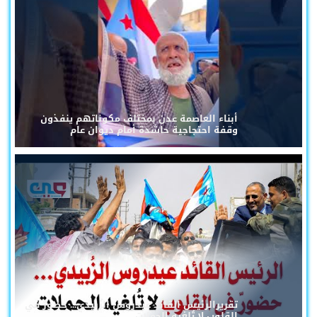
أبناء العاصمة عدن بمختلف مكوناتهم ينفذون
وقفة احتجاجية حاشدة أمام ديوان عام
تقريرالرئيس القائد عيدروس الزُبيدي... حضورٌ في
القلوب لا تُلغيه الحملات