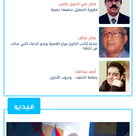
صالح علي الدويل باراس
فاتورة التضليل ندفعها جميعاً
صالح شائف
عندما يُكتب التاريخ بيراع القضية وبحبر الدماء التي سالت
من أجلها
أحمد عبداللاه
رصاصة الحليف... وحروب الآخرين
فيديو