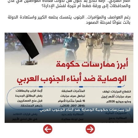
الغاز المنزلي.. أزمة تتكرر بلا حلول هل تحولت معاناة المواطنين في عدن
والمحافظات إلى ورقة ضغط أم نتيجة لفشل الإدارة؟
رغم العواصف والمؤامرات.. الجنوب يتمسك بحلمه الكبير واستعادة الدولة
باتت عنوانًا لمرحلة الصمود
إرادة شعب الجنوب وقيادته رمز