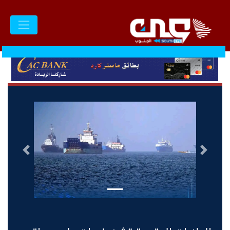
السابق
التالى