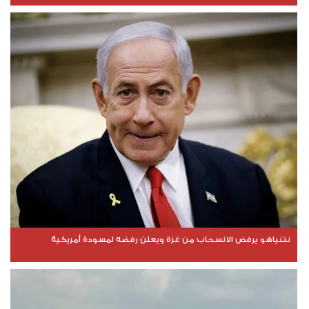
نتنياهو يرفض الانسحاب من غزة ويعلن رفضه لمسودة أمريكية