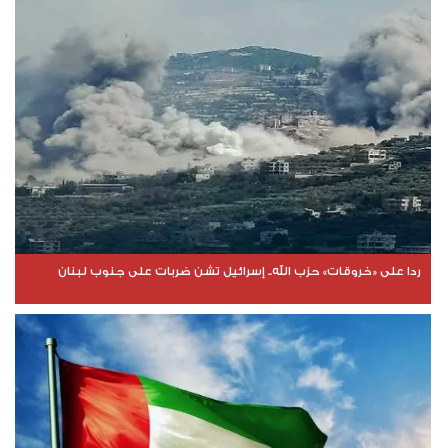
ردا على «خروقات» حزب الله.. إسرائيل تشن ضربات على جنوب لبنان