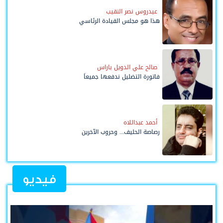
عيدروس نصر النقيب
هذا هو مجلس القيادة الرئاسي
صالح علي الدويل باراس
فاتورة التضليل ندفعها جميعاً
أحمد عبداللاه
رصاصة الحليف... وحروب الآخرين
فيديو