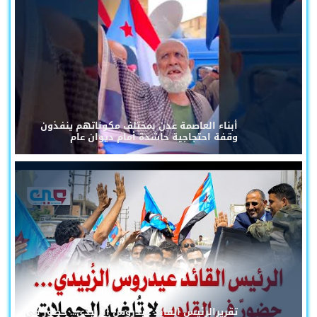
أبناء العاصمة عدن بمختلف مكوناتهم ينفذون
وقفة احتجاجية حاشدة أمام ديوان عام
تقريرالرئيس القائد عيدروس الزُبيدي... حضورٌ في