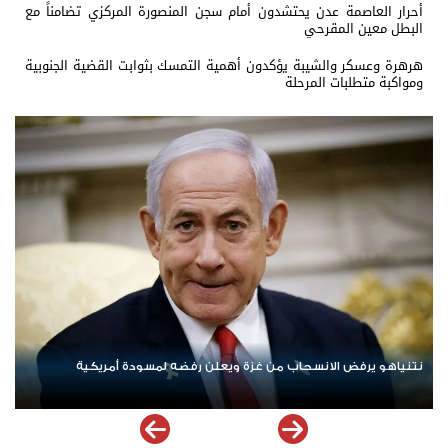
أحرار العاصمة عدن يحتشدون أمام سجن المنصورة المركزي تضامناً مع
البطل معين المقرحي
هرهرة وعسكر والشيبة يؤكدون أهمية التمسك بثوابت القضية الجنوبية
ومواكبة متطلبات المرحلة
ردا على «خروقات» حزب الله.. إسرائيل تشن ضربات على جنوب لبنان