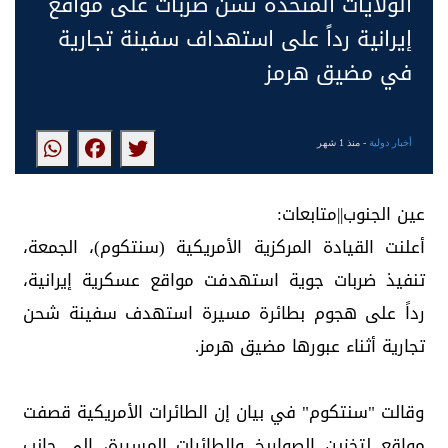
الولايات المتحدة تشن ضربات على مواقع
إيرانية رداً على استهداف سفينة تجارية
في مضيق هرمز
أخبار دولية
- منذ 1 شهر
عين الجنوب||متابعات:
أعلنت القيادة المركزية الأمريكية (سنتكوم)، الجمعة،
تنفيذ ضربات جوية استهدفت مواقع عسكرية إيرانية،
رداً على هجوم بطائرة مسيرة استهدف سفينة شحن
تجارية أثناء عبورها مضيق هرمز.
وقالت "سنتكوم" في بيان إن الطائرات الأمريكية قصفت
مواقع لتخزين الصواريخ والطائرات المسيرة، إلى جانب