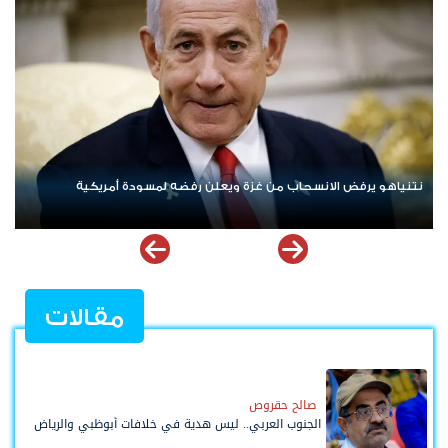
ردا على «خروقات» حزب الله.. إسرائيل تشن ضربات على جنوب لبنان
مقالات
صالح حقروص
الجنوب العربي.. ليس هدية في خلافات أبوظبي والرياض