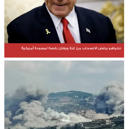
نتنياهو يرفض الانسحاب من غزة ويعلن رفضه لمسودة أمريكية