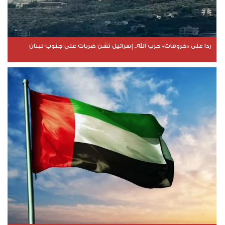
ردا على «خروقات» حزب الله.. إسرائيل تشن ضربات على جنوب لبنان