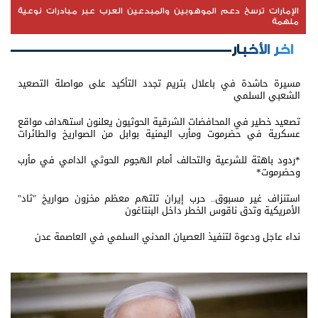
الإمارات ترسخ دعم الموهوبين والمبدعين العرب عبر مبادرات نوعية
ملهمة
اخر الأخبار
مسيرة حاشدة في باعلال بتريم تجدد التأكيد على مواصلة التصعيد
الشعبي السلمي
تصعيد خطير في المحافضات الشرقية الحوثيون يعلنون استهداف مواقع
عسكرية في حضرموت ومأرب اليمنية بوابل من الصواريخ والطائرات
المسيّرة
*ردود باهتة للشرعية والتحالف أمام الهجوم الحوثي الدامي في مأرب
وحضرموت*
استنزاف غير مسبوق.. حرب إيران تلتهم معظم مخزون صواريخ "ثاد"
الأمريكية وتدق ناقوس الخطر داخل البنتاغون
نداء عاجل ودعوة لتنفيذ العصيان المدني السلمي في العاصمة عدن