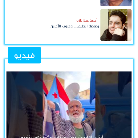
أحمد عبداللاه
رصاصة الحليف... وحروب الآخرين
فيديو
أبناء العاصمة عدن بمختلف مكوناتهم ينفذون