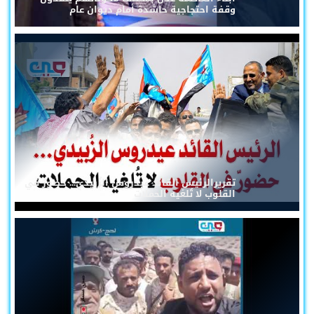
وقفة احتجاجية حاشدة أمام ديوان عام
تقريرالرئيس القائد عيدروس الزُبيدي... حضورٌ في
القلوب لا تُلغيه الحملات