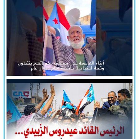
أبناء العاصمة عدن بمختلف مكوناتهم ينفذون
وقفة احتجاجية حاشدة أمام ديوان عام