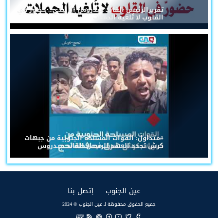
تقريرالرئيس القائد عيدروس الزُبيدي... حضورٌ في
القلوب لا تُلغيه الحملات
#متداول: القوات المسلحة الجنوبية من جبهات
كرش تجدد العهد للرئيس القائد عيدروس
(current)
(current)
عين الجنوب
إتصل بنا
جميع الحقوق محفوظة لـ عين الجنوب © 2024
EN