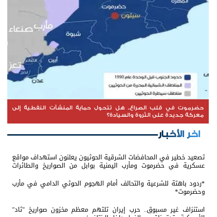
حضرموت في قلب الصراع.. هل تتحول حماية المنشآت النفطية إلى
معركة جديدة على الثروة والسيادة؟
اخر الأخبار
تصعيد خطير في المحافضات الشرقية الحوثيون يعلنون استهداف مواقع
عسكرية في حضرموت ومأرب اليمنية بوابل من الصواريخ والطائرات
المسيّرة
*ردود باهتة للشرعية والتحالف أمام الهجوم الحوثي الدامي في مأرب
وحضرموت*
استنزاف غير مسبوق.. حرب إيران تلتهم معظم مخزون صواريخ "ثاد"