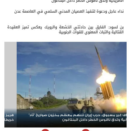
الأمريكية وتدق ناقوس الخطر داخل البنتاغون
نداء عاجل ودعوة لتنفيذ العصيان المدني السلمي في العاصمة عدن
بن لسود: الفارق بين حادثتي الخشعة والرويك يعكس تميز العقيدة
القتالية والثبات المعنوي للقوات الجنوبية
اب مرحلة جديدة.. تفاهمات إيرانية–عُمانية تعيد رسم
حضرموت في قلب ال
ة في المضيق
معركة جديدة على ا