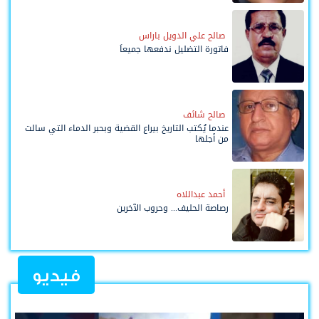
صالح علي الدويل باراس
فاتورة التضليل ندفعها جميعاً
صالح شائف
عندما يُكتب التاريخ بيراع القضية وبحبر الدماء التي سالت
من أجلها
أحمد عبداللاه
رصاصة الحليف... وحروب الآخرين
فيديو