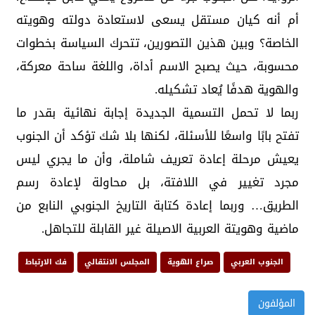
أم أنه كيان مستقل يسعى لاستعادة دولته وهويته
الخاصة؟ وبين هذين التصورين، تتحرك السياسة بخطوات
محسوبة، حيث يصبح الاسم أداة، واللغة ساحة معركة،
والهوية هدفًا يُعاد تشكيله.
ربما لا تحمل التسمية الجديدة إجابة نهائية بقدر ما
تفتح بابًا واسعًا للأسئلة، لكنها بلا شك تؤكد أن الجنوب
يعيش مرحلة إعادة تعريف شاملة، وأن ما يجري ليس
مجرد تغيير في اللافتة، بل محاولة لإعادة رسم
الطريق… وربما إعادة كتابة التاريخ الجنوبي النابع من
ماضية وهويتة العربية الاصيلة غير القابلة للتجاهل.
الجنوب العربي
صراع الهوية
المجلس الانتقالي
فك الارتباط
المؤلفون