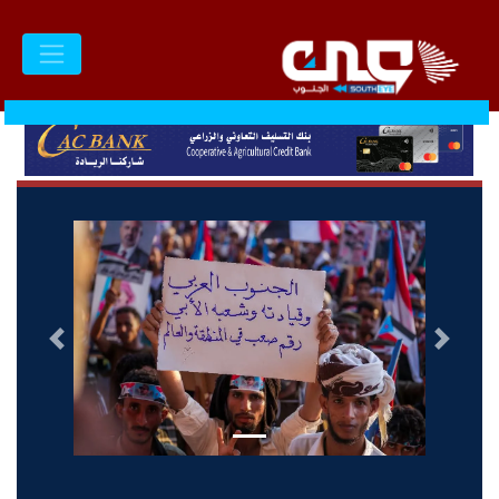
السابق
التالى