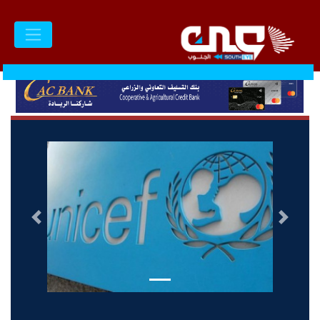
السابق
التالى