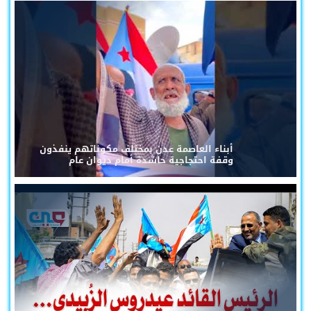
أبناء العاصمة عدن بمختلف مكوناتهم ينفذون
وقفة احتجاجية حاشدة أمام ديوان عام