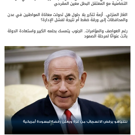
التضامنية مع المعتقل البطل معين المقرحي
الغاز المنزلي.. أزمة تتكرر بلا حلول هل تحولت معاناة المواطنين في عدن
والمحافظات إلى ورقة ضغط أم نتيجة لفشل الإدارة؟
رغم العواصف والمؤامرات.. الجنوب يتمسك بحلمه الكبير واستعادة الدولة
باتت عنوانًا لمرحلة الصمود
ردا على «خروقات» حزب الله.. إسرائيل تشن ضربات على جنوب لبنان