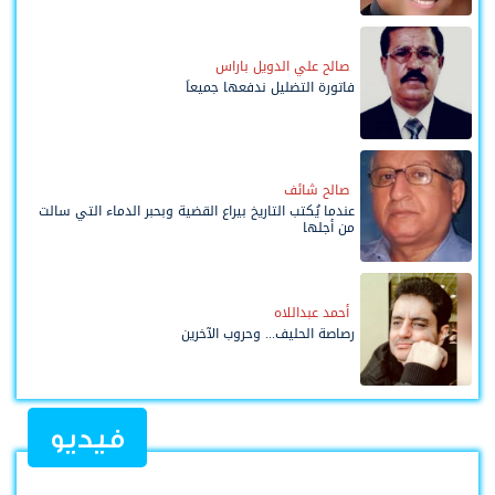
صالح علي الدويل باراس
فاتورة التضليل ندفعها جميعاً
صالح شائف
عندما يُكتب التاريخ بيراع القضية وبحبر الدماء التي سالت
من أجلها
أحمد عبداللاه
رصاصة الحليف... وحروب الآخرين
فيديو