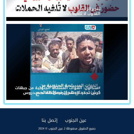
تقريرالرئيس القائد عيدروس الزُبيدي... حضورٌ في
القلوب لا تُلغيه الحملات
#متداول: القوات المسلحة الجنوبية من جبهات
كرش تجدد العهد للرئيس القائد عيدروس
(current)
(current)
عين الجنوب
إتصل بنا
جميع الحقوق محفوظة لـ عين الجنوب © 2024