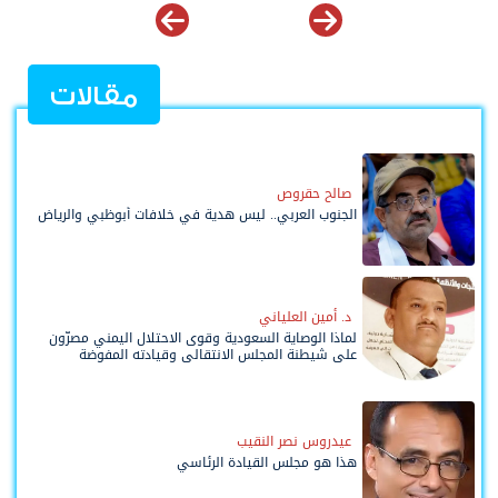
مقالات
صالح حقروص
الجنوب العربي.. ليس هدية في خلافات أبوظبي والرياض
د. أمين العلياني
لماذا الوصاية السعودية وقوى الاحتلال اليمني مصرّون
على شيطنة المجلس الانتقالي وقيادته المفوضة
وحواضنه الشعبية؟
عيدروس نصر النقيب
هذا هو مجلس القيادة الرئاسي