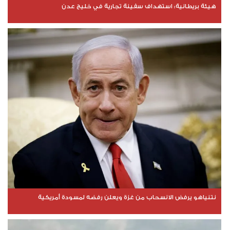
هيئة بريطانية: استهداف سفينة تجارية في خليج عدن
نتنياهو يرفض الانسحاب من غزة ويعلن رفضه لمسودة أمريكية