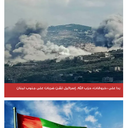
ردا على «خروقات» حزب الله.. إسرائيل تشن ضربات على جنوب لبنان